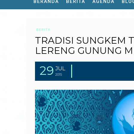
BERANDA
BERITA
AGENDA
BLO
BERITA
TRADISI SUNGKEM 
LERENG GUNUNG 
29
JUL
2015