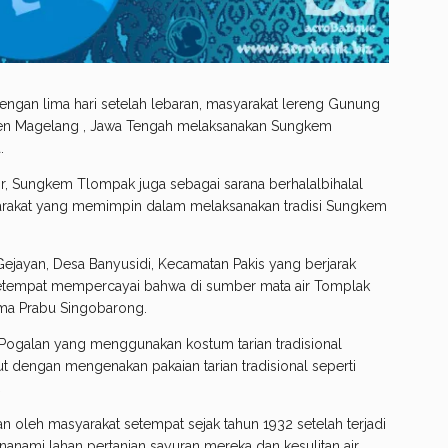
engan lima hari setelah lebaran, masyarakat lereng Gunung
ten Magelang , Jawa Tengah melaksanakan Sungkem
.
ir, Sungkem Tlompak juga sebagai sarana berhalalbihalal
yarakat yang memimpin dalam melaksanakan tradisi Sungkem
 Gejayan, Desa Banyusidi, Kecamatan Pakis yang berjarak
 setempat mempercayai bahwa di sumber mata air Tomplak
ama Prabu Singobarong.
rga Pogalan yang menggunakan kostum tarian tradisional
t dengan mengenakan pakaian tarian tradisional seperti
.
kan oleh masyarakat setempat sejak tahun 1932 setelah terjadi
anami lahan pertanian sayuran mereka dan kesulitan air