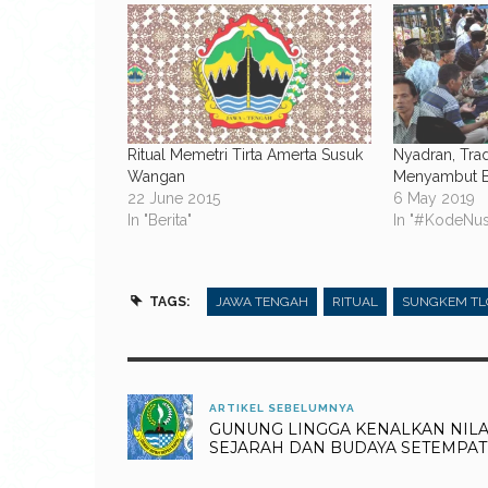
Ritual Memetri Tirta Amerta Susuk
Nyadran, Tra
Wangan
Menyambut B
22 June 2015
6 May 2019
In "Berita"
In "#KodeNus
TAGS:
JAWA TENGAH
RITUAL
SUNGKEM TL
ARTIKEL SEBELUMNYA
GUNUNG LINGGA KENALKAN NILA
SEJARAH DAN BUDAYA SETEMPAT