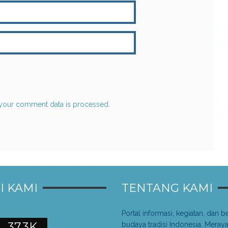
your comment data is processed.
I KAMI
TENTANG KAMI
Portal informasi, kegiatan, dan be
37.3K
budaya tradisi Indonesia. Meray