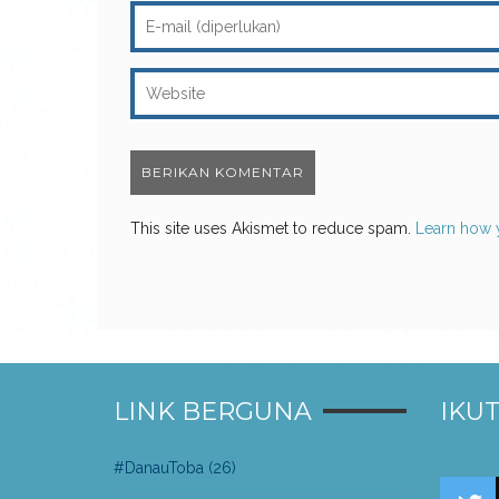
This site uses Akismet to reduce spam.
Learn how 
LINK BERGUNA
IKUT
#DanauToba
(26)