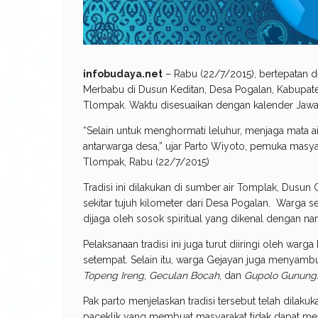
infobudaya.net
– Rabu (22/7/2015), bertepatan d
Merbabu di Dusun Keditan, Desa Pogalan, Kabupa
Tlompak. Waktu disesuaikan dengan kalender Jawa
“Selain untuk menghormati leluhur, menjaga mata a
antarwarga desa,” ujar Parto Wiyoto, pemuka mas
Tlompak, Rabu (22/7/2015)
Tradisi ini dilakukan di sumber air Tomplak, Dusun
sekitar tujuh kilometer dari Desa Pogalan. Warga
dijaga oleh sosok spiritual yang dikenal dengan n
Pelaksanaan tradisi ini juga turut diiringi oleh wa
setempat. Selain itu, warga Gejayan juga menyambu
Topeng Ireng
,
Geculan Bocah
, dan
Gupolo Gunung
Pak parto menjelaskan tradisi tersebut telah dilaku
paceklik yang membuat masyarakat tidak dapat men