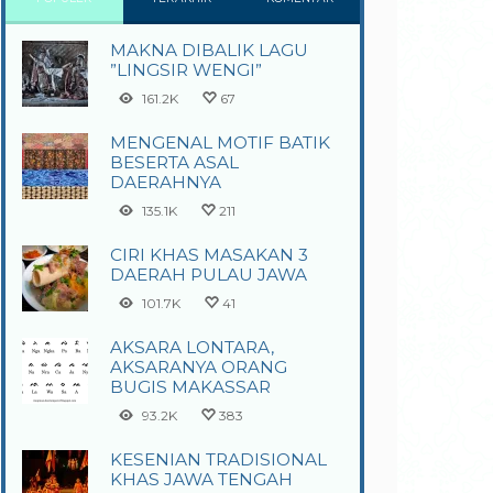
MAKNA DIBALIK LAGU
”LINGSIR WENGI”
161.2K
67
MENGENAL MOTIF BATIK
BESERTA ASAL
DAERAHNYA
135.1K
211
CIRI KHAS MASAKAN 3
DAERAH PULAU JAWA
101.7K
41
AKSARA LONTARA,
AKSARANYA ORANG
BUGIS MAKASSAR
93.2K
383
KESENIAN TRADISIONAL
KHAS JAWA TENGAH