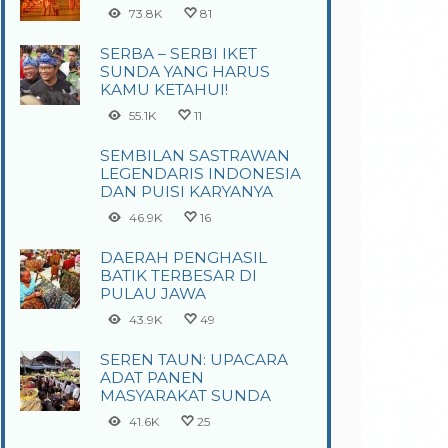
73.8K
81
SERBA – SERBI IKET
SUNDA YANG HARUS
KAMU KETAHUI!
55.1K
11
SEMBILAN SASTRAWAN
LEGENDARIS INDONESIA
DAN PUISI KARYANYA
46.9K
16
DAERAH PENGHASIL
BATIK TERBESAR DI
PULAU JAWA
43.9K
49
SEREN TAUN: UPACARA
ADAT PANEN
MASYARAKAT SUNDA
41.6K
25