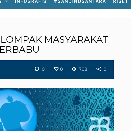
G
INFOGRAFIS
#SANDINUSANTARA
RISET
TLOMPAK MASYARAKAT
MERBABU
0
0
708
0