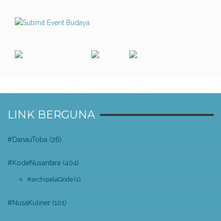
LINK BERGUNA
#DanauToba
(26)
#KodeNusantara
(404)
#archipelaQode
(1)
#NusaKuliner
(101)