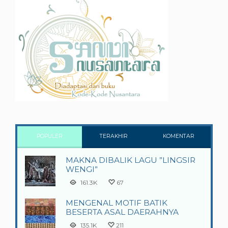
POPULER
TERAKHIR
KOMENTAR
MAKNA DIBALIK LAGU ”LINGSIR
WENGI”
161.3K
67
MENGENAL MOTIF BATIK
BESERTA ASAL DAERAHNYA
135.1K
211