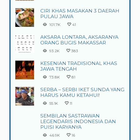
CIRI KHAS MASAKAN 3 DAERAH
PULAU JAWA
101.7K
41
AKSARA LONTARA, AKSARANYA
ORANG BUGIS MAKASSAR
93.2K
383
KESENIAN TRADISIONAL KHAS
JAWA TENGAH
73.8K
81
SERBA – SERBI IKET SUNDA YANG
HARUS KAMU KETAHUI!
55.1K
11
SEMBILAN SASTRAWAN
LEGENDARIS INDONESIA DAN
PUISI KARYANYA
46.9K
16