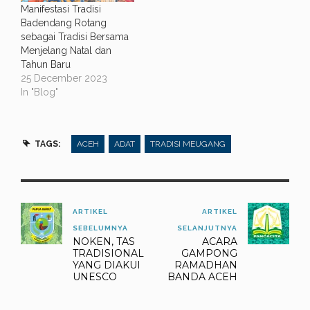
rumah tradisional Aceh
Manifestasi Tradisi
Singkil menyambut
Badendang Rotang
kedatangan peserta
sebagai Tradisi Bersama
workshop yang dihelat
Menjelang Natal dan
Dinas…
Tahun Baru
25 December 2023
In "Blog"
TAGS:
ACEH
ADAT
TRADISI MEUGANG
ARTIKEL
ARTIKEL
SEBELUMNYA
SELANJUTNYA
NOKEN, TAS
ACARA
TRADISIONAL
GAMPONG
YANG DIAKUI
RAMADHAN
UNESCO
BANDA ACEH