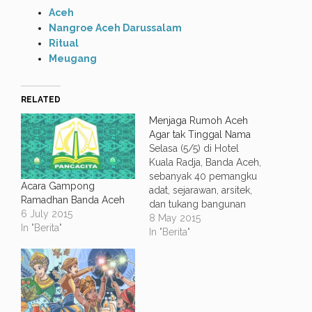
Aceh
Nangroe Aceh Darussalam
Ritual
Meugang
RELATED
Menjaga Rumoh Aceh
Agar tak Tinggal Nama
Selasa (5/5) di Hotel
Kuala Radja, Banda Aceh,
sebanyak 40 pemangku
Acara Gampong
adat, sejarawan, arsitek,
Ramadhan Banda Aceh
dan tukang bangunan
6 July 2015
yang datang dari 23
8 May 2015
In "Berita"
kabupaten/kota dan
In "Berita"
mewakili delapan etnis di
Aceh berkumpul dalam
sebuah workshop untuk
mengulik arsitektur tradisi
warisan leluhur. Miniatur