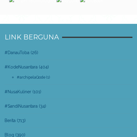
LINK BERGUNA
#DanauToba
(26)
#KodeNusantara
(404)
#archipelaQode
(1)
#NusaKuliner
(101)
#SandiNusantara
(34)
Berita
(713)
Blog
(390)