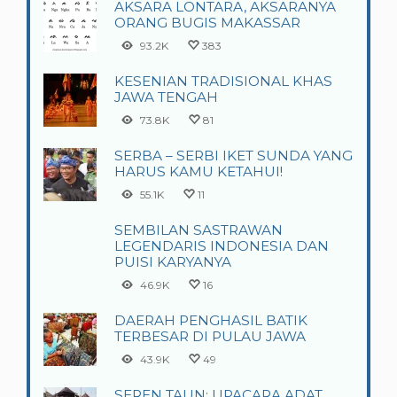
AKSARA LONTARA, AKSARANYA
ORANG BUGIS MAKASSAR
93.2K
383
KESENIAN TRADISIONAL KHAS
JAWA TENGAH
73.8K
81
SERBA – SERBI IKET SUNDA YANG
HARUS KAMU KETAHUI!
55.1K
11
SEMBILAN SASTRAWAN
LEGENDARIS INDONESIA DAN
PUISI KARYANYA
46.9K
16
DAERAH PENGHASIL BATIK
TERBESAR DI PULAU JAWA
43.9K
49
SEREN TAUN: UPACARA ADAT