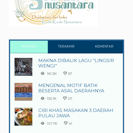
POPULER
TERAKHIR
KOMENTAR
MAKNA DIBALIK LAGU ”LINGSIR
WENGI”
161.3K
67
MENGENAL MOTIF BATIK
BESERTA ASAL DAERAHNYA
135.1K
211
CIRI KHAS MASAKAN 3 DAERAH
PULAU JAWA
101.7K
41