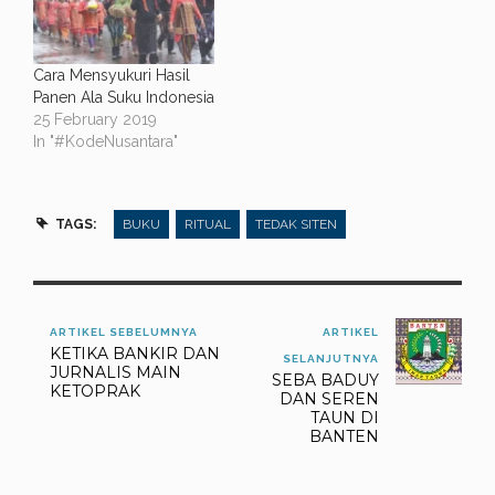
Cara Mensyukuri Hasil
Panen Ala Suku Indonesia
25 February 2019
In "#KodeNusantara"
TAGS:
BUKU
RITUAL
TEDAK SITEN
ARTIKEL SEBELUMNYA
ARTIKEL
KETIKA BANKIR DAN
SELANJUTNYA
JURNALIS MAIN
SEBA BADUY
KETOPRAK
DAN SEREN
TAUN DI
BANTEN