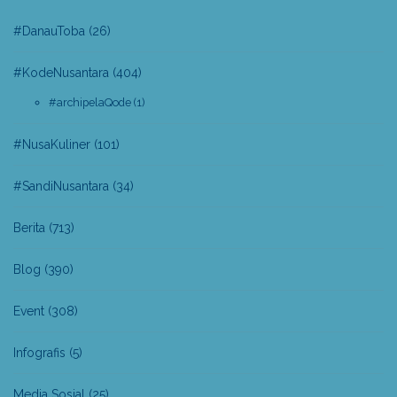
#DanauToba
(26)
#KodeNusantara
(404)
#archipelaQode
(1)
#NusaKuliner
(101)
#SandiNusantara
(34)
Berita
(713)
Blog
(390)
Event
(308)
Infografis
(5)
Media Sosial
(25)