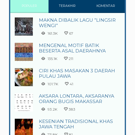
POPULER
TERAKHIR
KOMENTAR
MAKNA DIBALIK LAGU ”LINGSIR
WENGI”
161.3K
67
MENGENAL MOTIF BATIK
BESERTA ASAL DAERAHNYA
135.1K
211
CIRI KHAS MASAKAN 3 DAERAH
PULAU JAWA
101.7K
41
AKSARA LONTARA, AKSARANYA
ORANG BUGIS MAKASSAR
93.2K
383
KESENIAN TRADISIONAL KHAS
JAWA TENGAH
73.8K
81