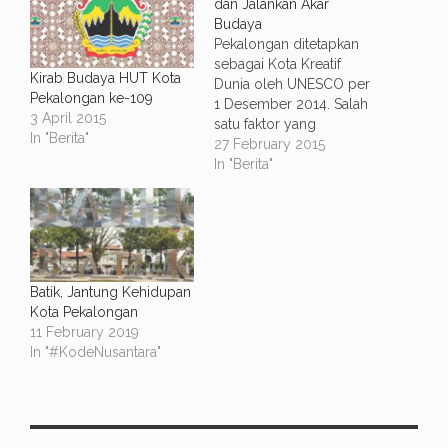
dan Jalankan Akar
Budaya
Pekalongan ditetapkan
sebagai Kota Kreatif
Kirab Budaya HUT Kota
Dunia oleh UNESCO per
Pekalongan ke-109
1 Desember 2014. Salah
3 April 2015
satu faktor yang
In "Berita"
menjadikan Pekolangan
27 February 2015
sebagai Kota Kreatif
In "Berita"
Dunia adalah, Pekalongan
berupaya mengilmiahkan
batik dan membuat
ekosistem batik. Salah
satu badan yang
mengilmiahkan dan
Batik, Jantung Kehidupan
membuat ekosistem
Kota Pekalongan
batik adalah Politeknik
11 February 2019
Batik Pusmanu. Politeknik
In "#KodeNusantara"
ini adalah pionir lembaga
pendidikan…