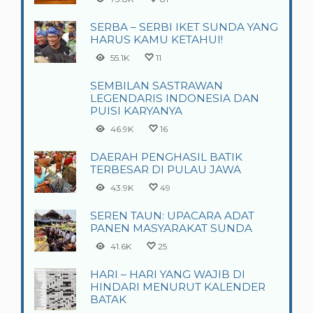
SERBA – SERBI IKET SUNDA YANG
HARUS KAMU KETAHUI!
55.1K
11
SEMBILAN SASTRAWAN
LEGENDARIS INDONESIA DAN
PUISI KARYANYA
46.9K
16
DAERAH PENGHASIL BATIK
TERBESAR DI PULAU JAWA
43.9K
49
SEREN TAUN: UPACARA ADAT
PANEN MASYARAKAT SUNDA
41.6K
25
HARI – HARI YANG WAJIB DI
HINDARI MENURUT KALENDER
BATAK