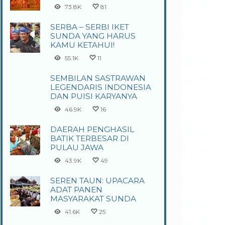
73.8K
81
SERBA – SERBI IKET
SUNDA YANG HARUS
KAMU KETAHUI!
55.1K
11
SEMBILAN SASTRAWAN
LEGENDARIS INDONESIA
DAN PUISI KARYANYA
46.9K
16
DAERAH PENGHASIL
BATIK TERBESAR DI
PULAU JAWA
43.9K
49
SEREN TAUN: UPACARA
ADAT PANEN
MASYARAKAT SUNDA
41.6K
25