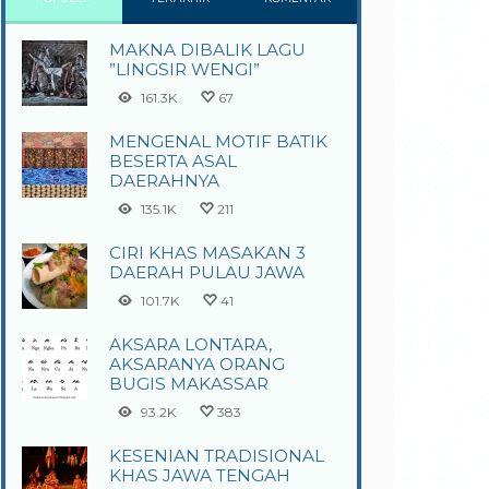
MAKNA DIBALIK LAGU
”LINGSIR WENGI”
161.3K
67
MENGENAL MOTIF BATIK
BESERTA ASAL
DAERAHNYA
135.1K
211
CIRI KHAS MASAKAN 3
DAERAH PULAU JAWA
101.7K
41
AKSARA LONTARA,
AKSARANYA ORANG
BUGIS MAKASSAR
93.2K
383
KESENIAN TRADISIONAL
KHAS JAWA TENGAH