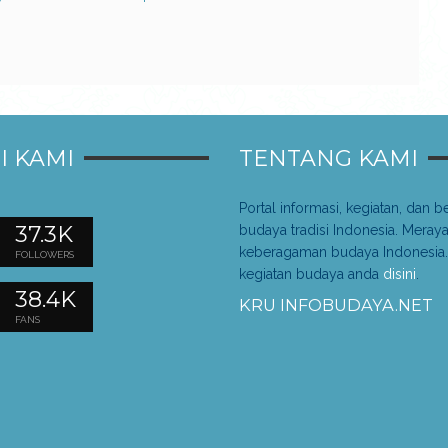
I KAMI
TENTANG KAMI
Portal informasi, kegiatan, dan be
37.3K
budaya tradisi Indonesia. Meray
keberagaman budaya Indonesia.
FOLLOWERS
kegiatan budaya anda
disini
.
38.4K
KRU INFOBUDAYA.NET
FANS