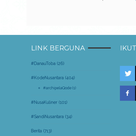
LINK BERGUNA
IKUT
#DanauToba
(26)
#KodeNusantara
(404)
#archipelaQode
(1)
#NusaKuliner
(101)
#SandiNusantara
(34)
Berita
(713)