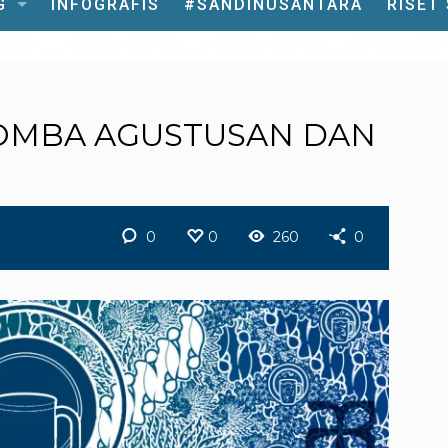
G
INFOGRAFIS
#SANDINUSANTARA
RISET
 LOMBA AGUSTUSAN DAN
0
0
260
0