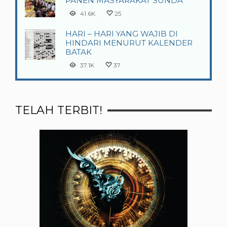
PANEN MASYARAKAT SUNDA
41.6K
25
HARI – HARI YANG WAJIB DI
HINDARI MENURUT KALENDER
BATAK
37.1K
37
TELAH TERBIT!