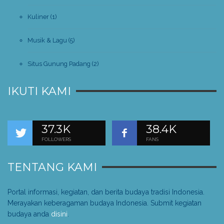
Kuliner
(1)
Musik & Lagu
(5)
Situs Gunung Padang
(2)
IKUTI KAMI
37.3K
38.4K
FOLLOWERS
FANS
TENTANG KAMI
Portal informasi, kegiatan, dan berita budaya tradisi Indonesia.
Merayakan keberagaman budaya Indonesia. Submit kegiatan
budaya anda
disini
.