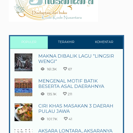
POPULER
TERAKHIR
KOMENTAR
MAKNA DIBALIK LAGU ”LINGSIR
WENGI”
161.3K
67
MENGENAL MOTIF BATIK
BESERTA ASAL DAERAHNYA
135.1K
211
CIRI KHAS MASAKAN 3 DAERAH
PULAU JAWA
101.7K
41
AKSARA LONTARA, AKSARANYA