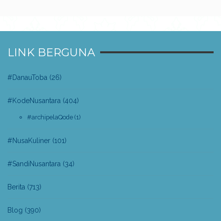
LINK BERGUNA
#DanauToba
(26)
#KodeNusantara
(404)
#archipelaQode
(1)
#NusaKuliner
(101)
#SandiNusantara
(34)
Berita
(713)
Blog
(390)