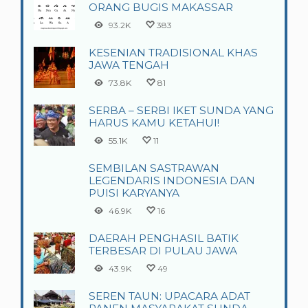
ORANG BUGIS MAKASSAR
93.2K
383
KESENIAN TRADISIONAL KHAS
JAWA TENGAH
73.8K
81
SERBA – SERBI IKET SUNDA YANG
HARUS KAMU KETAHUI!
55.1K
11
SEMBILAN SASTRAWAN
LEGENDARIS INDONESIA DAN
PUISI KARYANYA
46.9K
16
DAERAH PENGHASIL BATIK
TERBESAR DI PULAU JAWA
43.9K
49
SEREN TAUN: UPACARA ADAT