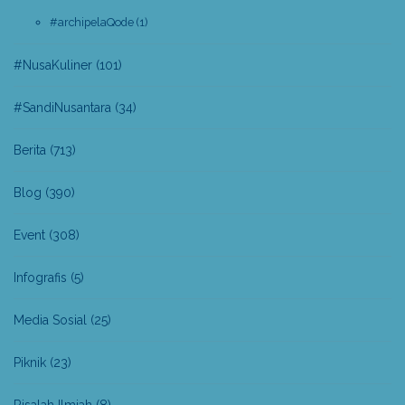
#archipelaQode
(1)
#NusaKuliner
(101)
#SandiNusantara
(34)
Berita
(713)
Blog
(390)
Event
(308)
Infografis
(5)
Media Sosial
(25)
Piknik
(23)
Risalah Ilmiah
(8)