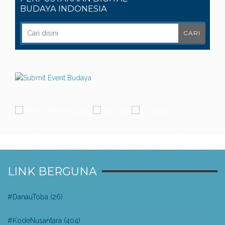
BUDAYA INDONESIA
LINK BERGUNA
#DanauToba
(26)
#KodeNusantara
(404)