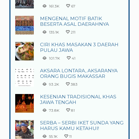
161.3K
67
MENGENAL MOTIF BATIK
BESERTA ASAL DAERAHNYA
135.1K
211
CIRI KHAS MASAKAN 3 DAERAH
PULAU JAWA
101.7K
41
AKSARA LONTARA, AKSARANYA
ORANG BUGIS MAKASSAR
93.2K
383
KESENIAN TRADISIONAL KHAS
JAWA TENGAH
73.8K
81
SERBA – SERBI IKET SUNDA YANG
HARUS KAMU KETAHUI!
55.1K
11