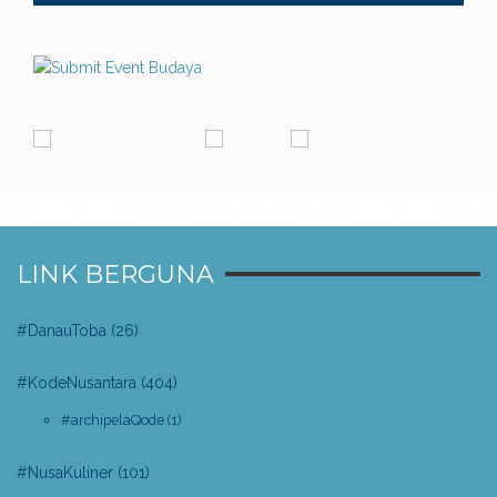
LINK BERGUNA
#DanauToba
(26)
#KodeNusantara
(404)
#archipelaQode
(1)
#NusaKuliner
(101)