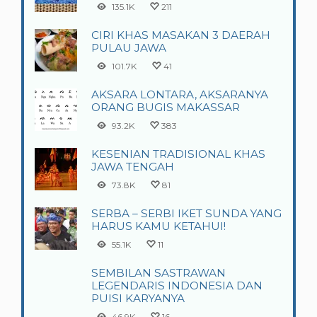
135.1K
211
CIRI KHAS MASAKAN 3 DAERAH
PULAU JAWA
101.7K
41
AKSARA LONTARA, AKSARANYA
ORANG BUGIS MAKASSAR
93.2K
383
KESENIAN TRADISIONAL KHAS
JAWA TENGAH
73.8K
81
SERBA – SERBI IKET SUNDA YANG
HARUS KAMU KETAHUI!
55.1K
11
SEMBILAN SASTRAWAN
LEGENDARIS INDONESIA DAN
PUISI KARYANYA
46.9K
16