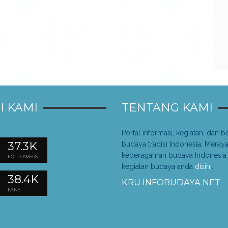
I KAMI
TENTANG KAMI
Portal informasi, kegiatan, dan be
37.3K
budaya tradisi Indonesia. Meray
keberagaman budaya Indonesia.
FOLLOWERS
kegiatan budaya anda
disini
.
38.4K
KRU INFOBUDAYA.NET
FANS