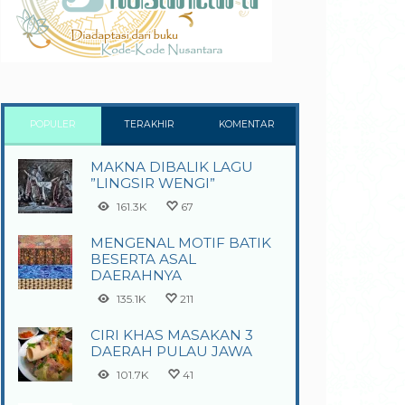
POPULER
TERAKHIR
KOMENTAR
MAKNA DIBALIK LAGU
”LINGSIR WENGI”
161.3K
67
MENGENAL MOTIF BATIK
BESERTA ASAL
DAERAHNYA
135.1K
211
CIRI KHAS MASAKAN 3
DAERAH PULAU JAWA
101.7K
41