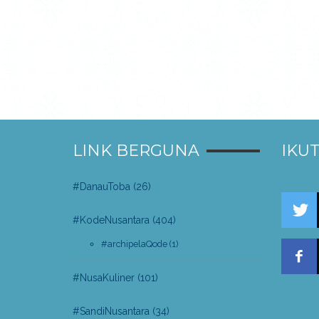
LINK BERGUNA
IKUT
#DanauToba
(26)
#KodeNusantara
(404)
#archipelaQode
(1)
#NusaKuliner
(101)
#SandiNusantara
(34)