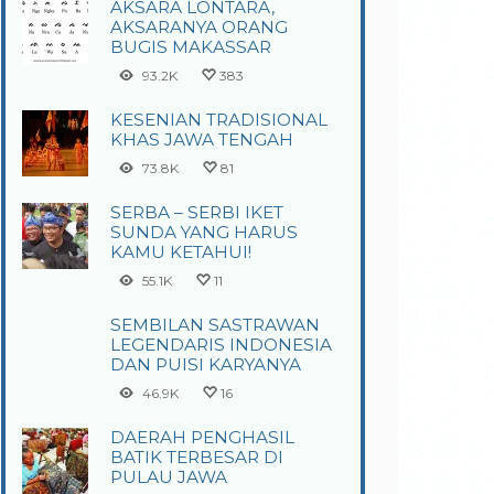
AKSARA LONTARA,
AKSARANYA ORANG
BUGIS MAKASSAR
93.2K
383
KESENIAN TRADISIONAL
KHAS JAWA TENGAH
73.8K
81
SERBA – SERBI IKET
SUNDA YANG HARUS
KAMU KETAHUI!
55.1K
11
SEMBILAN SASTRAWAN
LEGENDARIS INDONESIA
DAN PUISI KARYANYA
46.9K
16
DAERAH PENGHASIL
BATIK TERBESAR DI
PULAU JAWA