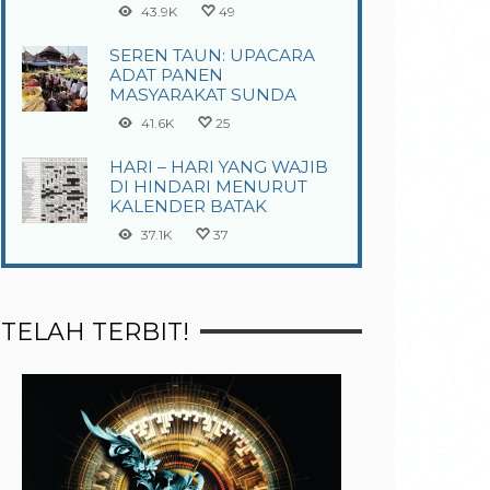
43.9K
49
SEREN TAUN: UPACARA
ADAT PANEN
MASYARAKAT SUNDA
41.6K
25
HARI – HARI YANG WAJIB
DI HINDARI MENURUT
KALENDER BATAK
37.1K
37
TELAH TERBIT!