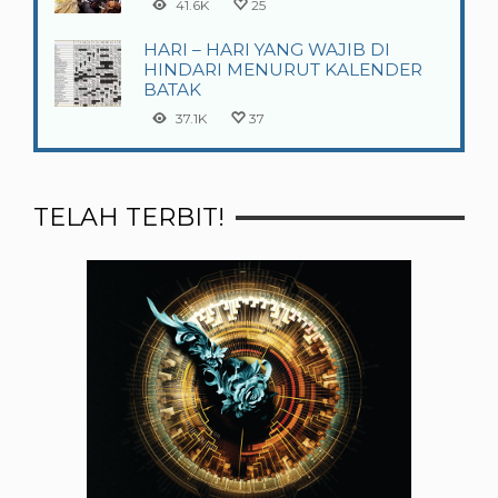
41.6K
25
HARI – HARI YANG WAJIB DI
HINDARI MENURUT KALENDER
BATAK
37.1K
37
TELAH TERBIT!