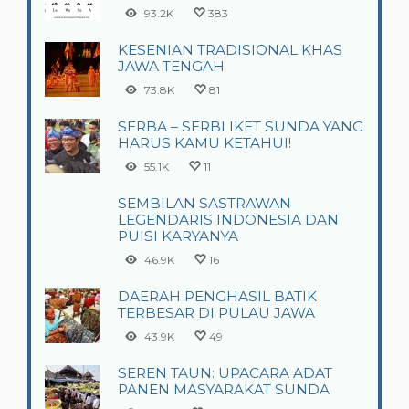
93.2K
383
KESENIAN TRADISIONAL KHAS
JAWA TENGAH
73.8K
81
SERBA – SERBI IKET SUNDA YANG
HARUS KAMU KETAHUI!
55.1K
11
SEMBILAN SASTRAWAN
LEGENDARIS INDONESIA DAN
PUISI KARYANYA
46.9K
16
DAERAH PENGHASIL BATIK
TERBESAR DI PULAU JAWA
43.9K
49
SEREN TAUN: UPACARA ADAT
PANEN MASYARAKAT SUNDA