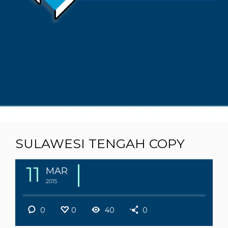
SULAWESI TENGAH COPY
11
MAR
2015
0
0
40
0