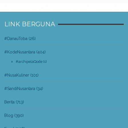
LINK BERGUNA
#DanauToba
(26)
#KodeNusantara
(404)
#archipelaQode
(1)
#NusaKuliner
(101)
#SandiNusantara
(34)
Berita
(713)
Blog
(390)