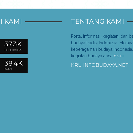
I KAMI
TENTANG KAMI
Portal informasi, kegiatan, dan be
37.3K
budaya tradisi Indonesia. Meray
keberagaman budaya Indonesia.
FOLLOWERS
kegiatan budaya anda
disini
.
38.4K
KRU INFOBUDAYA.NET
FANS