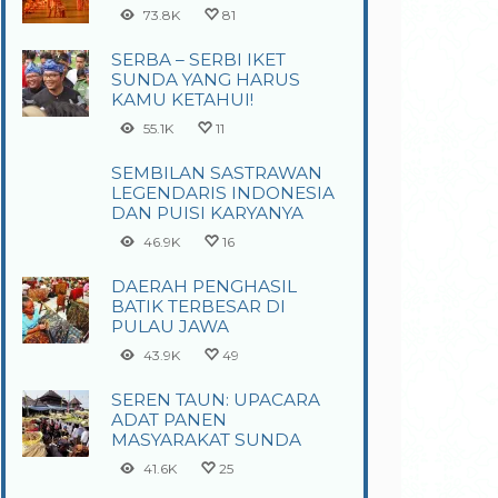
73.8K
81
SERBA – SERBI IKET
SUNDA YANG HARUS
KAMU KETAHUI!
55.1K
11
SEMBILAN SASTRAWAN
LEGENDARIS INDONESIA
DAN PUISI KARYANYA
46.9K
16
DAERAH PENGHASIL
BATIK TERBESAR DI
PULAU JAWA
43.9K
49
SEREN TAUN: UPACARA
ADAT PANEN
MASYARAKAT SUNDA
41.6K
25