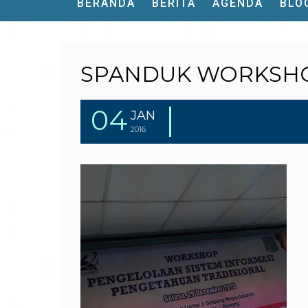
BERANDA
BERITA
AGENDA
BLO
SPANDUK WORKSHO
04
JAN
2016