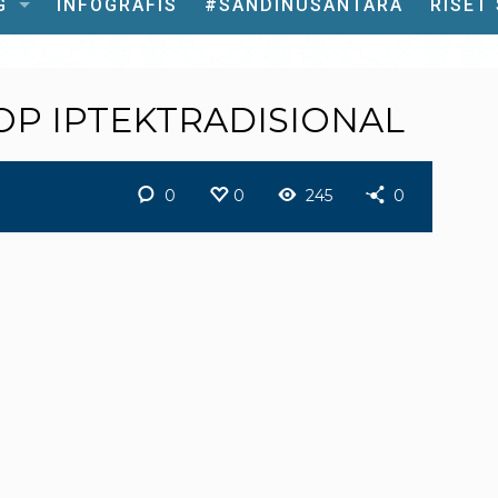
G
INFOGRAFIS
#SANDINUSANTARA
RISET
P IPTEKTRADISIONAL
0
0
245
0