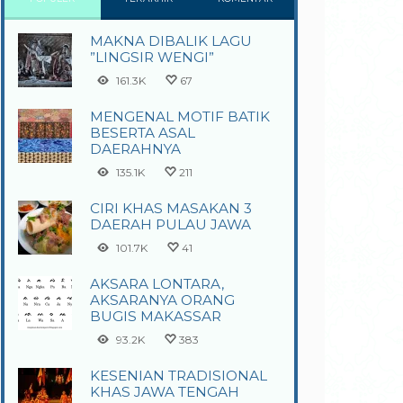
MAKNA DIBALIK LAGU
”LINGSIR WENGI”
161.3K
67
MENGENAL MOTIF BATIK
BESERTA ASAL
DAERAHNYA
135.1K
211
CIRI KHAS MASAKAN 3
DAERAH PULAU JAWA
101.7K
41
AKSARA LONTARA,
AKSARANYA ORANG
BUGIS MAKASSAR
93.2K
383
KESENIAN TRADISIONAL
KHAS JAWA TENGAH