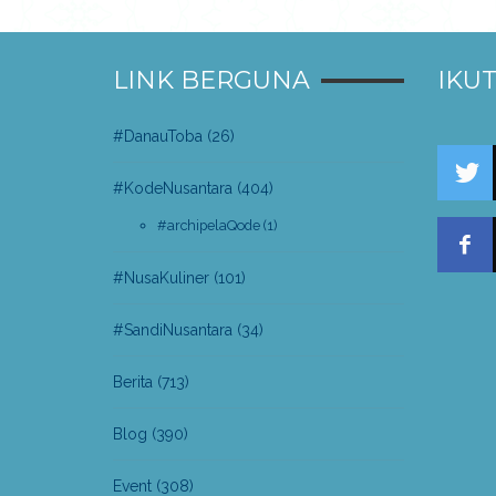
LINK BERGUNA
IKUT
#DanauToba
(26)
#KodeNusantara
(404)
#archipelaQode
(1)
#NusaKuliner
(101)
#SandiNusantara
(34)
Berita
(713)
Blog
(390)
Event
(308)