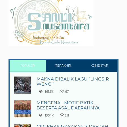
POPULER
TERAKHIR
KOMENTAR
MAKNA DIBALIK LAGU ”LINGSIR
WENGI”
161.3K
67
MENGENAL MOTIF BATIK
BESERTA ASAL DAERAHNYA
135.1K
211
CIRI KHAS MASAKAN 3 DAERAH