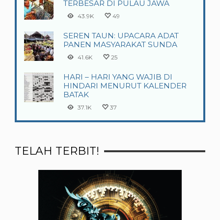
TERBESAR DI PULAU JAWA
43.9K
49
SEREN TAUN: UPACARA ADAT
PANEN MASYARAKAT SUNDA
41.6K
25
HARI – HARI YANG WAJIB DI
HINDARI MENURUT KALENDER
BATAK
37.1K
37
TELAH TERBIT!