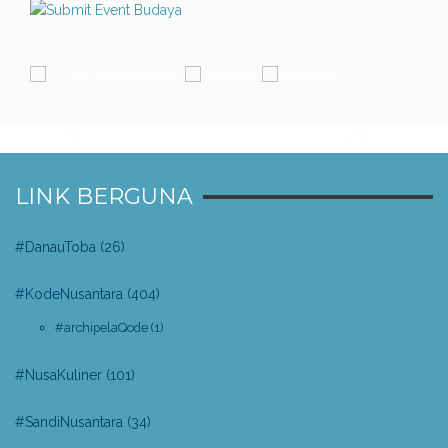
LINK BERGUNA
#DanauToba
(26)
#KodeNusantara
(404)
#archipelaQode
(1)
#NusaKuliner
(101)
#SandiNusantara
(34)