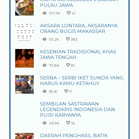
PULAU JAWA
101.7K
41
AKSARA LONTARA, AKSARANYA
ORANG BUGIS MAKASSAR
93.2K
383
KESENIAN TRADISIONAL KHAS
JAWA TENGAH
73.8K
81
SERBA – SERBI IKET SUNDA YANG
HARUS KAMU KETAHUI!
55.1K
11
SEMBILAN SASTRAWAN
LEGENDARIS INDONESIA DAN
PUISI KARYANYA
46.9K
16
DAERAH PENGHASIL BATIK