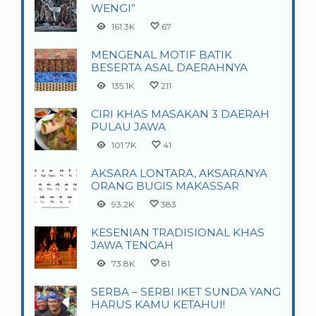
WENGI”
161.3K
67
MENGENAL MOTIF BATIK
BESERTA ASAL DAERAHNYA
135.1K
211
CIRI KHAS MASAKAN 3 DAERAH
PULAU JAWA
101.7K
41
AKSARA LONTARA, AKSARANYA
ORANG BUGIS MAKASSAR
93.2K
383
KESENIAN TRADISIONAL KHAS
JAWA TENGAH
73.8K
81
SERBA – SERBI IKET SUNDA YANG
HARUS KAMU KETAHUI!