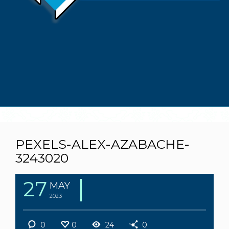
PEXELS-ALEX-AZABACHE-
3243020
27
MAY
2023
0
0
24
0