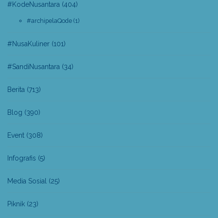
#KodeNusantara
(404)
#archipelaQode
(1)
#NusaKuliner
(101)
#SandiNusantara
(34)
Berita
(713)
Blog
(390)
Event
(308)
Infografis
(5)
Media Sosial
(25)
Piknik
(23)