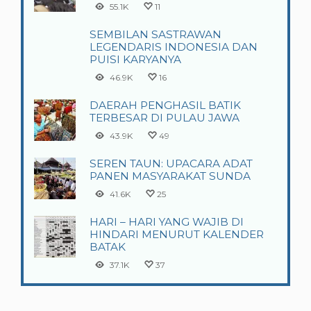
55.1K
11
SEMBILAN SASTRAWAN
LEGENDARIS INDONESIA DAN
PUISI KARYANYA
46.9K
16
DAERAH PENGHASIL BATIK
TERBESAR DI PULAU JAWA
43.9K
49
SEREN TAUN: UPACARA ADAT
PANEN MASYARAKAT SUNDA
41.6K
25
HARI – HARI YANG WAJIB DI
HINDARI MENURUT KALENDER
BATAK
37.1K
37