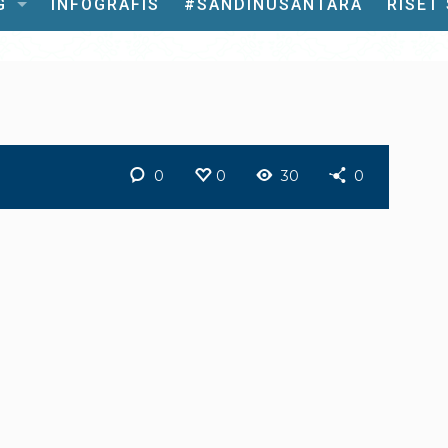
G
INFOGRAFIS
#SANDINUSANTARA
RISET
0
0
30
0