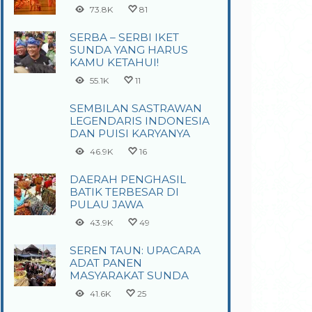
73.8K
81
SERBA – SERBI IKET
SUNDA YANG HARUS
KAMU KETAHUI!
55.1K
11
SEMBILAN SASTRAWAN
LEGENDARIS INDONESIA
DAN PUISI KARYANYA
46.9K
16
DAERAH PENGHASIL
BATIK TERBESAR DI
PULAU JAWA
43.9K
49
SEREN TAUN: UPACARA
ADAT PANEN
MASYARAKAT SUNDA
41.6K
25