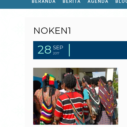
BERANDA
BERITA
AGENDA
BLO
NOKEN1
28
SEP
2017