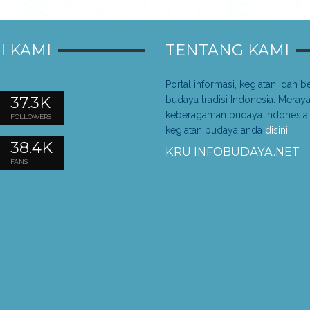
I KAMI
TENTANG KAMI
Portal informasi, kegiatan, dan be
37.3K
budaya tradisi Indonesia. Meray
keberagaman budaya Indonesia.
FOLLOWERS
kegiatan budaya anda
disini
.
38.4K
KRU INFOBUDAYA.NET
FANS