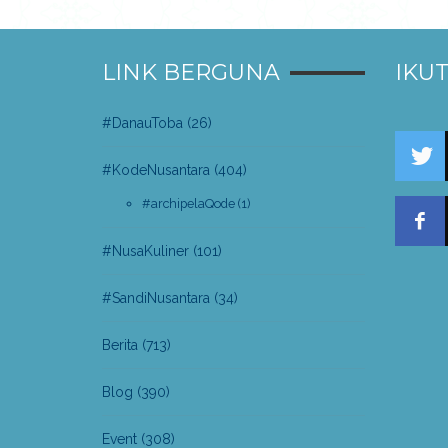
LINK BERGUNA
IKUT
#DanauToba
(26)
#KodeNusantara
(404)
#archipelaQode
(1)
#NusaKuliner
(101)
#SandiNusantara
(34)
Berita
(713)
Blog
(390)
Event
(308)