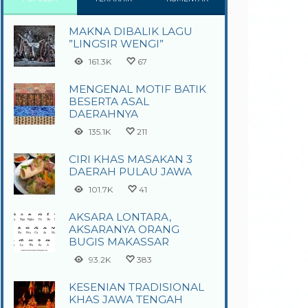
MAKNA DIBALIK LAGU
”LINGSIR WENGI”
161.3K
67
MENGENAL MOTIF BATIK
BESERTA ASAL
DAERAHNYA
135.1K
211
CIRI KHAS MASAKAN 3
DAERAH PULAU JAWA
101.7K
41
AKSARA LONTARA,
AKSARANYA ORANG
BUGIS MAKASSAR
93.2K
383
KESENIAN TRADISIONAL
KHAS JAWA TENGAH