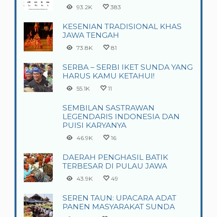
93.2K
383
KESENIAN TRADISIONAL KHAS
JAWA TENGAH
73.8K
81
SERBA – SERBI IKET SUNDA YANG
HARUS KAMU KETAHUI!
55.1K
11
SEMBILAN SASTRAWAN
LEGENDARIS INDONESIA DAN
PUISI KARYANYA
46.9K
16
DAERAH PENGHASIL BATIK
TERBESAR DI PULAU JAWA
43.9K
49
SEREN TAUN: UPACARA ADAT
PANEN MASYARAKAT SUNDA