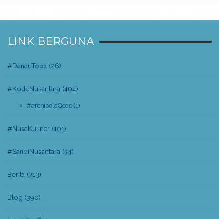
LINK BERGUNA
#DanauToba
(26)
#KodeNusantara
(404)
#archipelaQode
(1)
#NusaKuliner
(101)
#SandiNusantara
(34)
Berita
(713)
Blog
(390)