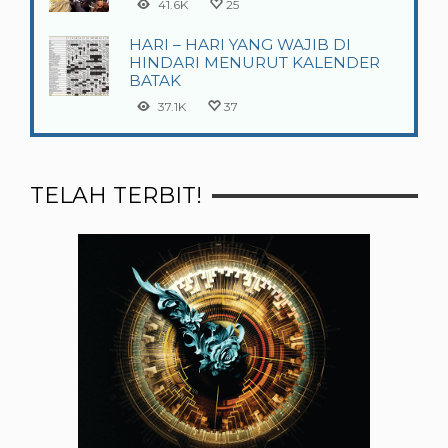
41.6K
25
HARI – HARI YANG WAJIB DI
HINDARI MENURUT KALENDER
BATAK
37.1K
37
TELAH TERBIT!