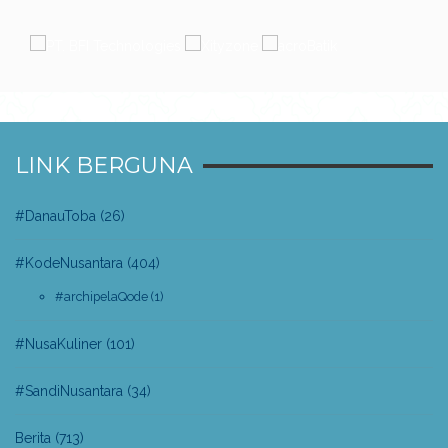
LINK BERGUNA
#DanauToba
(26)
#KodeNusantara
(404)
#archipelaQode
(1)
#NusaKuliner
(101)
#SandiNusantara
(34)
Berita
(713)