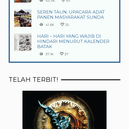
43.9K
49
SEREN TAUN: UPACARA ADAT
PANEN MASYARAKAT SUNDA
41.6K
25
HARI – HARI YANG WAJIB DI
HINDARI MENURUT KALENDER
BATAK
37.1K
37
TELAH TERBIT!