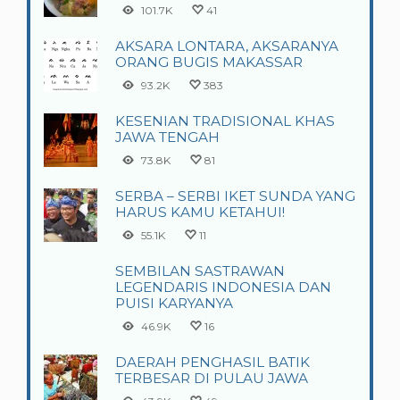
101.7K
41
AKSARA LONTARA, AKSARANYA
ORANG BUGIS MAKASSAR
93.2K
383
KESENIAN TRADISIONAL KHAS
JAWA TENGAH
73.8K
81
SERBA – SERBI IKET SUNDA YANG
HARUS KAMU KETAHUI!
55.1K
11
SEMBILAN SASTRAWAN
LEGENDARIS INDONESIA DAN
PUISI KARYANYA
46.9K
16
DAERAH PENGHASIL BATIK
TERBESAR DI PULAU JAWA