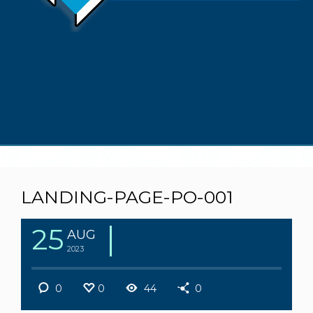
LANDING-PAGE-PO-001
25
AUG
2023
0
0
44
0