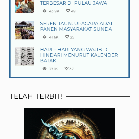
TERBESAR DI PULAU JAWA
43.9K
49
SEREN TAUN: UPACARA ADAT
PANEN MASYARAKAT SUNDA
41.6K
25
HARI – HARI YANG WAJIB DI
HINDARI MENURUT KALENDER
BATAK
37.1K
37
TELAH TERBIT!