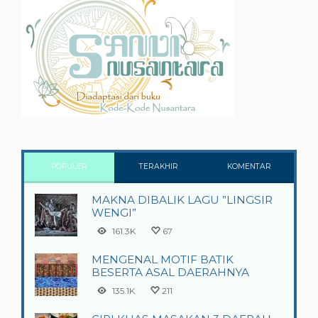
POPULER
TERAKHIR
KOMENTAR
MAKNA DIBALIK LAGU ”LINGSIR
WENGI”
161.3K
67
MENGENAL MOTIF BATIK
BESERTA ASAL DAERAHNYA
135.1K
211