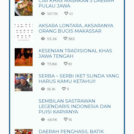
CIRI KHAS MASAKAN 3 DAERAH
PULAU JAWA
101.7K
41
AKSARA LONTARA, AKSARANYA
ORANG BUGIS MAKASSAR
93.2K
383
KESENIAN TRADISIONAL KHAS
JAWA TENGAH
73.8K
81
SERBA – SERBI IKET SUNDA YANG
HARUS KAMU KETAHUI!
55.1K
11
SEMBILAN SASTRAWAN
LEGENDARIS INDONESIA DAN
PUISI KARYANYA
46.9K
16
DAERAH PENGHASIL BATIK