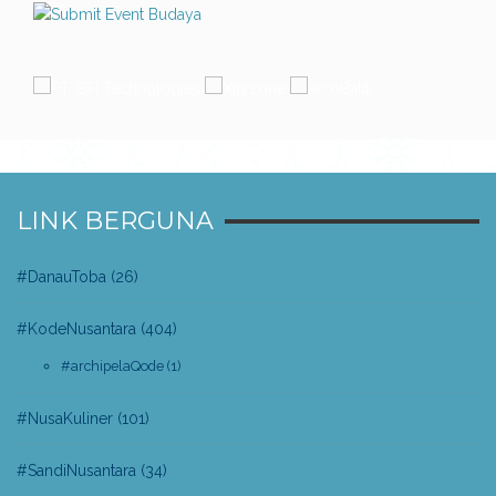
LINK BERGUNA
#DanauToba
(26)
#KodeNusantara
(404)
#archipelaQode
(1)
#NusaKuliner
(101)
#SandiNusantara
(34)