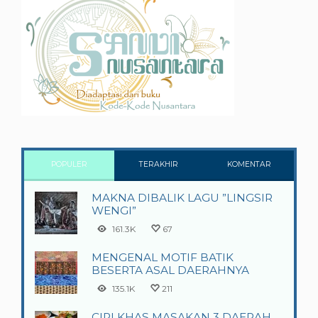
POPULER
TERAKHIR
KOMENTAR
MAKNA DIBALIK LAGU ”LINGSIR
WENGI”
161.3K
67
MENGENAL MOTIF BATIK
BESERTA ASAL DAERAHNYA
135.1K
211
CIRI KHAS MASAKAN 3 DAERAH