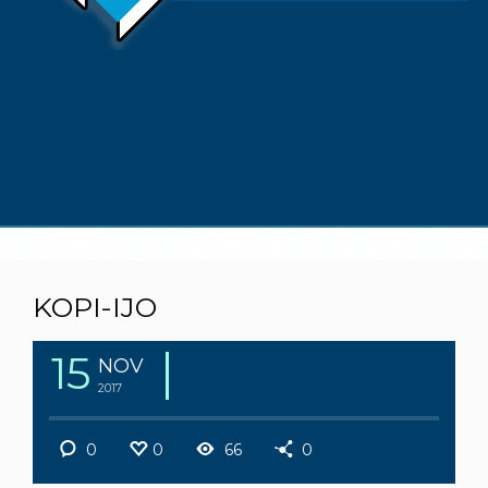
KOPI-IJO
15
NOV
2017
0
0
66
0