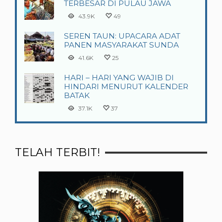
TERBESAR DI PULAU JAWA
43.9K
49
SEREN TAUN: UPACARA ADAT
PANEN MASYARAKAT SUNDA
41.6K
25
HARI – HARI YANG WAJIB DI
HINDARI MENURUT KALENDER
BATAK
37.1K
37
TELAH TERBIT!