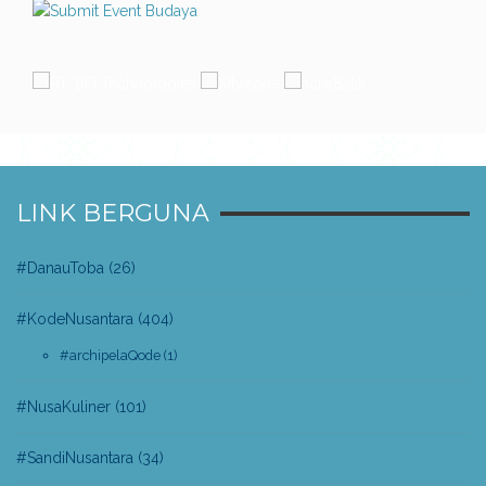
LINK BERGUNA
#DanauToba
(26)
#KodeNusantara
(404)
#archipelaQode
(1)
#NusaKuliner
(101)
#SandiNusantara
(34)