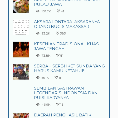
PULAU JAWA
101.7K
41
AKSARA LONTARA, AKSARANYA
ORANG BUGIS MAKASSAR
93.2K
383
KESENIAN TRADISIONAL KHAS
JAWA TENGAH
73.8K
81
SERBA – SERBI IKET SUNDA YANG
HARUS KAMU KETAHUI!
55.1K
11
SEMBILAN SASTRAWAN
LEGENDARIS INDONESIA DAN
PUISI KARYANYA
46.9K
16
DAERAH PENGHASIL BATIK