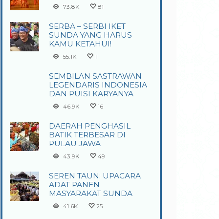
73.8K
81
SERBA – SERBI IKET
SUNDA YANG HARUS
KAMU KETAHUI!
55.1K
11
SEMBILAN SASTRAWAN
LEGENDARIS INDONESIA
DAN PUISI KARYANYA
46.9K
16
DAERAH PENGHASIL
BATIK TERBESAR DI
PULAU JAWA
43.9K
49
SEREN TAUN: UPACARA
ADAT PANEN
MASYARAKAT SUNDA
41.6K
25