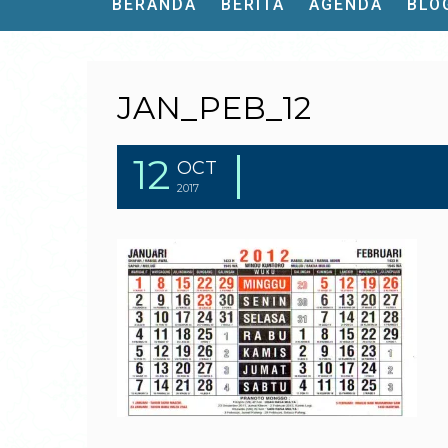
BERANDA
BERITA
AGENDA
BLO
JAN_PEB_12
12
OCT
2017