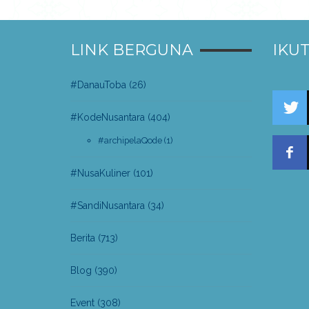
LINK BERGUNA
IKUT
#DanauToba
(26)
#KodeNusantara
(404)
#archipelaQode
(1)
#NusaKuliner
(101)
#SandiNusantara
(34)
Berita
(713)
Blog
(390)
Event
(308)