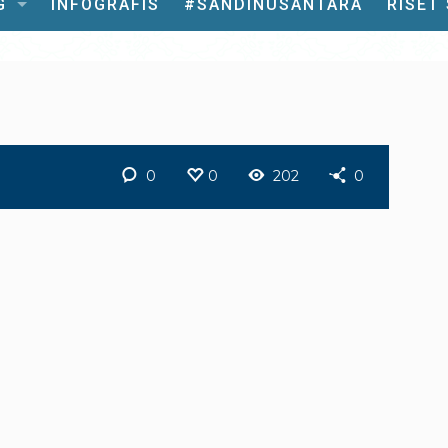
G
INFOGRAFIS
#SANDINUSANTARA
RISET
0
0
202
0