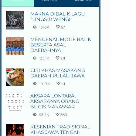
MAKNA DIBALIK LAGU
”LINGSIR WENGI”
161.3K
67
MENGENAL MOTIF BATIK
BESERTA ASAL
DAERAHNYA
135.1K
211
CIRI KHAS MASAKAN 3
DAERAH PULAU JAWA
101.7K
41
AKSARA LONTARA,
AKSARANYA ORANG
BUGIS MAKASSAR
93.2K
383
KESENIAN TRADISIONAL
KHAS JAWA TENGAH