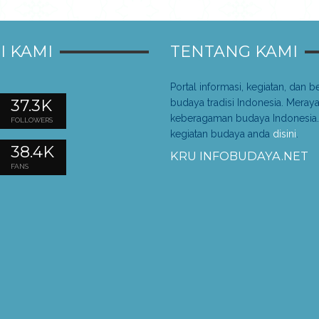
I KAMI
TENTANG KAMI
Portal informasi, kegiatan, dan be
37.3K
budaya tradisi Indonesia. Meray
keberagaman budaya Indonesia.
FOLLOWERS
kegiatan budaya anda
disini
.
38.4K
KRU INFOBUDAYA.NET
FANS