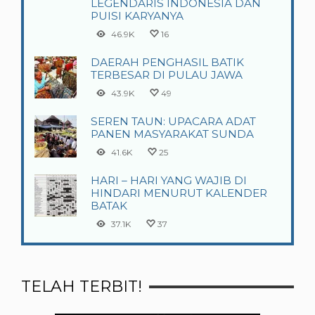
LEGENDARIS INDONESIA DAN
PUISI KARYANYA
46.9K
16
DAERAH PENGHASIL BATIK
TERBESAR DI PULAU JAWA
43.9K
49
SEREN TAUN: UPACARA ADAT
PANEN MASYARAKAT SUNDA
41.6K
25
HARI – HARI YANG WAJIB DI
HINDARI MENURUT KALENDER
BATAK
37.1K
37
TELAH TERBIT!