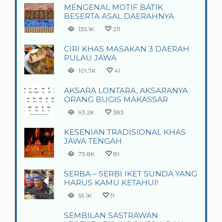
MENGENAL MOTIF BATIK
BESERTA ASAL DAERAHNYA
135.1K
211
CIRI KHAS MASAKAN 3 DAERAH
PULAU JAWA
101.7K
41
AKSARA LONTARA, AKSARANYA
ORANG BUGIS MAKASSAR
93.2K
383
KESENIAN TRADISIONAL KHAS
JAWA TENGAH
73.8K
81
SERBA – SERBI IKET SUNDA YANG
HARUS KAMU KETAHUI!
55.1K
11
SEMBILAN SASTRAWAN