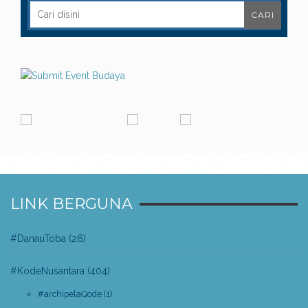
LINK BERGUNA
#DanauToba
(26)
#KodeNusantara
(404)
#archipelaQode
(1)