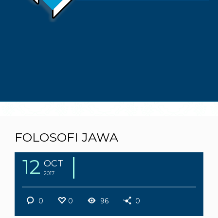
FOLOSOFI JAWA
12
OCT
2017
0
0
96
0