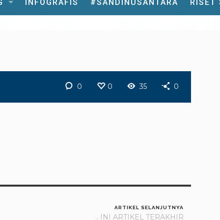
G
INFOGRAFIS
#SANDINUSANTARA
RISET
0
0
35
0
ARTIKEL SELANJUTNYA
.. INI ARTIKEL TERAKHIR