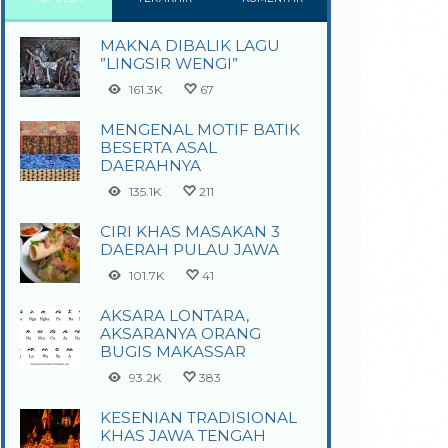
MAKNA DIBALIK LAGU
”LINGSIR WENGI”
161.3K
67
MENGENAL MOTIF BATIK
BESERTA ASAL
DAERAHNYA
135.1K
211
CIRI KHAS MASAKAN 3
DAERAH PULAU JAWA
101.7K
41
AKSARA LONTARA,
AKSARANYA ORANG
BUGIS MAKASSAR
93.2K
383
KESENIAN TRADISIONAL
KHAS JAWA TENGAH