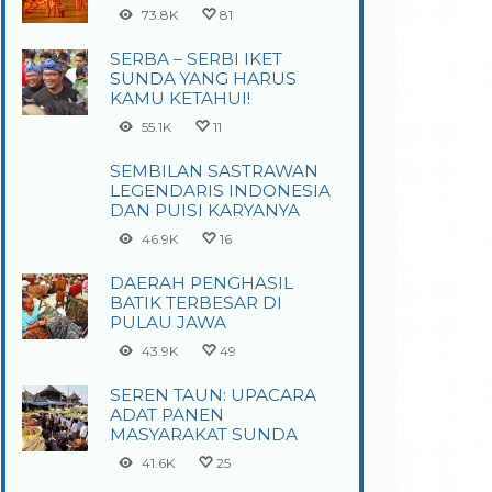
73.8K
81
SERBA – SERBI IKET
SUNDA YANG HARUS
KAMU KETAHUI!
55.1K
11
SEMBILAN SASTRAWAN
LEGENDARIS INDONESIA
DAN PUISI KARYANYA
46.9K
16
DAERAH PENGHASIL
BATIK TERBESAR DI
PULAU JAWA
43.9K
49
SEREN TAUN: UPACARA
ADAT PANEN
MASYARAKAT SUNDA
41.6K
25