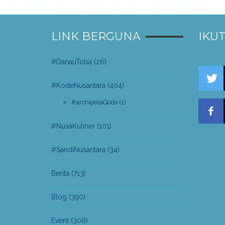
LINK BERGUNA
IKUT
#DanauToba
(26)
#KodeNusantara
(404)
#archipelaQode
(1)
#NusaKuliner
(101)
#SandiNusantara
(34)
Berita
(713)
Blog
(390)
Event
(308)