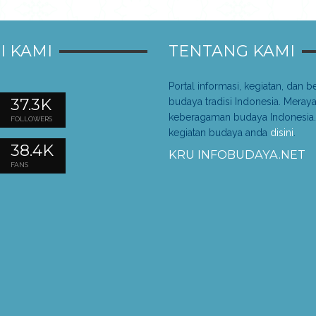
I KAMI
TENTANG KAMI
Portal informasi, kegiatan, dan be
37.3K
budaya tradisi Indonesia. Meray
keberagaman budaya Indonesia.
FOLLOWERS
kegiatan budaya anda
disini
.
38.4K
KRU INFOBUDAYA.NET
FANS