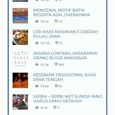
MENGENAL MOTIF BATIK
BESERTA ASAL DAERAHNYA
135.1K
211
CIRI KHAS MASAKAN 3 DAERAH
PULAU JAWA
101.7K
41
AKSARA LONTARA, AKSARANYA
ORANG BUGIS MAKASSAR
93.2K
383
KESENIAN TRADISIONAL KHAS
JAWA TENGAH
73.8K
81
SERBA – SERBI IKET SUNDA YANG
HARUS KAMU KETAHUI!
55.1K
11