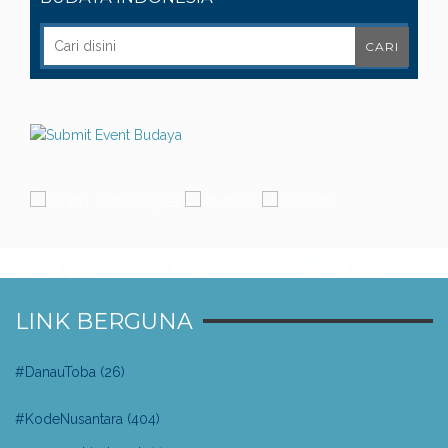
LINK BERGUNA
#DanauToba
(26)
#KodeNusantara
(404)