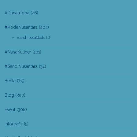
#DanauToba
(26)
#KodeNusantara
(404)
#archipelaQode
(1)
#NusaKuliner
(101)
#SandiNusantara
(34)
Berita
(713)
Blog
(390)
Event
(308)
Infografis
(5)