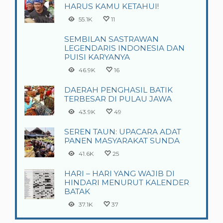
HARUS KAMU KETAHUI!
55.1K
11
SEMBILAN SASTRAWAN
LEGENDARIS INDONESIA DAN
PUISI KARYANYA
46.9K
16
DAERAH PENGHASIL BATIK
TERBESAR DI PULAU JAWA
43.9K
49
SEREN TAUN: UPACARA ADAT
PANEN MASYARAKAT SUNDA
41.6K
25
HARI – HARI YANG WAJIB DI
HINDARI MENURUT KALENDER
BATAK
37.1K
37