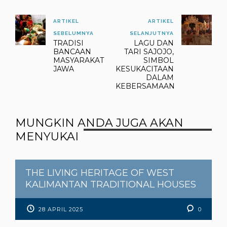
ARTIKEL
ARTIKEL
SEBELUMNYA
SELANJUTNYA
TRADISI
LAGU DAN
BANCAAN
TARI SAJOJO,
MASYARAKAT
SIMBOL
JAWA
KESUKACITAAN
DALAM
KEBERSAMAAN
MUNGKIN ANDA JUGA AKAN
MENYUKAI
THE LIVING HERITAGE OF WEST
KALIMANTAN TRADITIONAL HOUSES
28 APRIL 2025
0