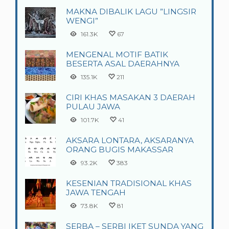
MAKNA DIBALIK LAGU ”LINGSIR
WENGI”
161.3K
67
MENGENAL MOTIF BATIK
BESERTA ASAL DAERAHNYA
135.1K
211
CIRI KHAS MASAKAN 3 DAERAH
PULAU JAWA
101.7K
41
AKSARA LONTARA, AKSARANYA
ORANG BUGIS MAKASSAR
93.2K
383
KESENIAN TRADISIONAL KHAS
JAWA TENGAH
73.8K
81
SERBA – SERBI IKET SUNDA YANG