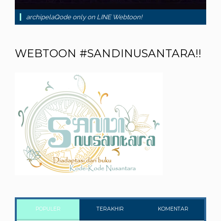
archipelaQode only on LINE Webtoon!
WEBTOON #SANDINUSANTARA!!
POPULER
TERAKHIR
KOMENTAR