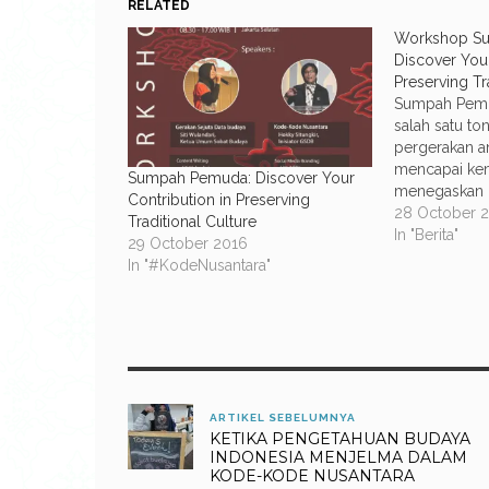
RELATED
Workshop S
Discover Your
Preserving Tr
Sumpah Pem
salah satu to
pergerakan a
mencapai ke
Sumpah Pemuda: Discover Your
menegaskan ci
Contribution in Preserving
negara Indon
28 October 
Traditional Culture
Kongres Pemu
In "Berita"
29 October 2016
menegaskan ci
In "#KodeNusantara"
Indonesia,” “
dan “bahasa I
peringati set
Oktober. Cita
akan kekayaa
memiliki 17.
ARTIKEL SEBELUMNYA
KETIKA PENGETAHUAN BUDAYA
INDONESIA MENJELMA DALAM
KODE-KODE NUSANTARA