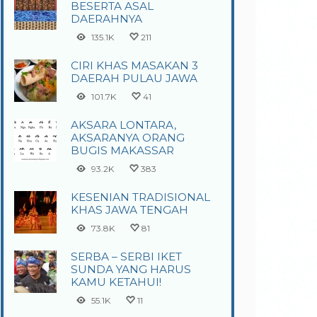
BESERTA ASAL
DAERAHNYA
135.1K
211
CIRI KHAS MASAKAN 3
DAERAH PULAU JAWA
101.7K
41
AKSARA LONTARA,
AKSARANYA ORANG
BUGIS MAKASSAR
93.2K
383
KESENIAN TRADISIONAL
KHAS JAWA TENGAH
73.8K
81
SERBA – SERBI IKET
SUNDA YANG HARUS
KAMU KETAHUI!
55.1K
11