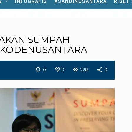
G
INFOGRAFIS
#SANDINUSANTARA
RISET
YAKAN SUMPAH
#KODENUSANTARA
0
0
228
0