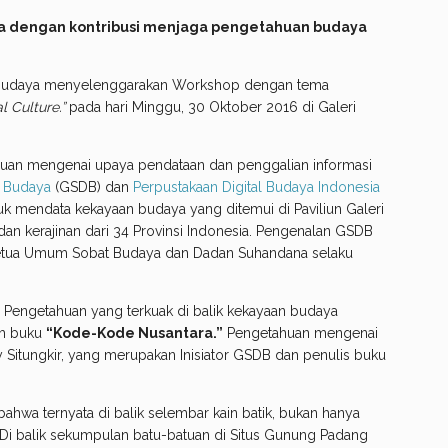
 dengan kontribusi menjaga pengetahuan budaya
 Budaya menyelenggarakan Workshop dengan tema
l Culture.”
pada hari Minggu, 30 Oktober 2016 di Galeri
huan mengenai upaya pendataan dan penggalian informasi
a Budaya
(GSDB) dan
Perpustakaan Digital Budaya Indonesia
ntuk mendata kekayaan budaya yang ditemui di Paviliun Galeri
 kerajinan dari 34 Provinsi Indonesia. Pengenalan GSDB
 Ketua Umum Sobat Budaya dan Dadan Suhandana selaku
an Pengetahuan yang terkuak di balik kekayaan budaya
ah buku
“Kode-Kode Nusantara.”
Pengetahuan mengenai
itungkir, yang merupakan Inisiator GSDB dan penulis buku
hwa ternyata di balik selembar kain batik, bukan hanya
. Di balik sekumpulan batu-batuan di Situs Gunung Padang