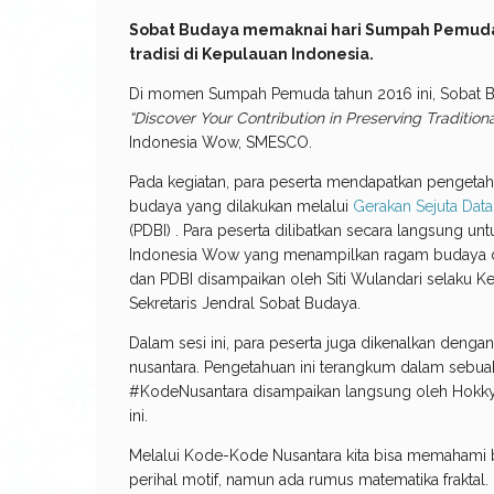
Sobat Budaya memaknai hari Sumpah Pemuda
tradisi di Kepulauan Indonesia.
Di momen Sumpah Pemuda tahun 2016 ini, Sobat
“Discover Your Contribution in Preserving Traditiona
Indonesia Wow, SMESCO.
Pada kegiatan, para peserta mendapatkan pengeta
budaya yang dilakukan melalui
Gerakan Sejuta Dat
(PDBI) . Para peserta dilibatkan secara langsung u
Indonesia Wow yang menampilkan ragam budaya dan
dan PDBI disampaikan oleh Siti Wulandari selaku
Sekretaris Jendral Sobat Budaya.
Dalam sesi ini, para peserta juga dikenalkan deng
nusantara. Pengetahuan ini terangkum dalam sebu
#KodeNusantara disampaikan langsung oleh Hokky S
ini.
Melalui Kode-Kode Nusantara kita bisa memahami ba
perihal motif, namun ada rumus matematika fraktal