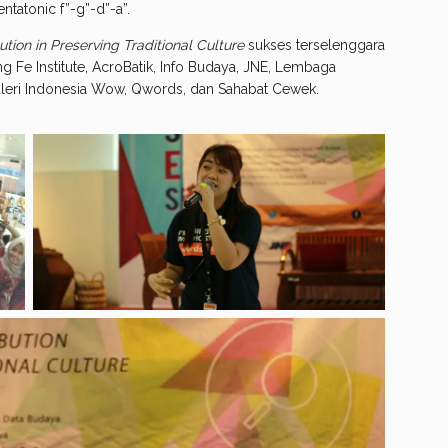
ntatonic f”-g”-d”-a”.
tion in Preserving Traditional Culture
sukses terselenggara
 Fe Institute, AcroBatik, Info Budaya, JNE, Lembaga
ri Indonesia Wow, Qwords, dan Sahabat Cewek.