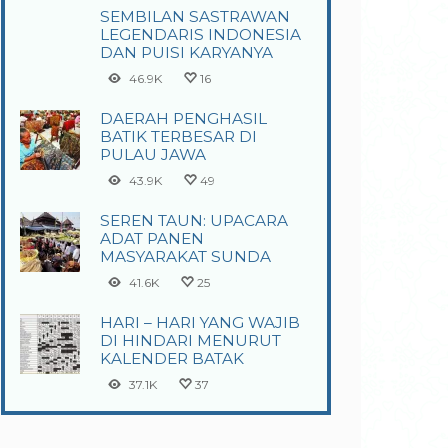
SEMBILAN SASTRAWAN
LEGENDARIS INDONESIA
DAN PUISI KARYANYA
46.9K
16
DAERAH PENGHASIL
BATIK TERBESAR DI
PULAU JAWA
43.9K
49
SEREN TAUN: UPACARA
ADAT PANEN
MASYARAKAT SUNDA
41.6K
25
HARI – HARI YANG WAJIB
DI HINDARI MENURUT
KALENDER BATAK
37.1K
37