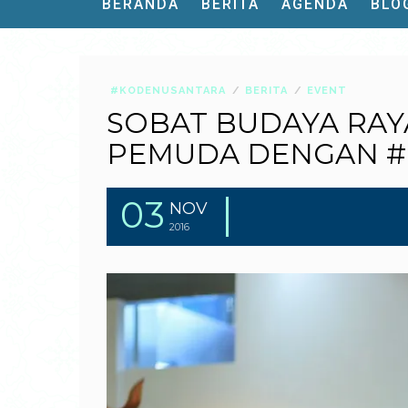
BERANDA
BERITA
AGENDA
BLO
#KODENUSANTARA
BERITA
EVENT
SOBAT BUDAYA RA
PEMUDA DENGAN 
03
NOV
2016