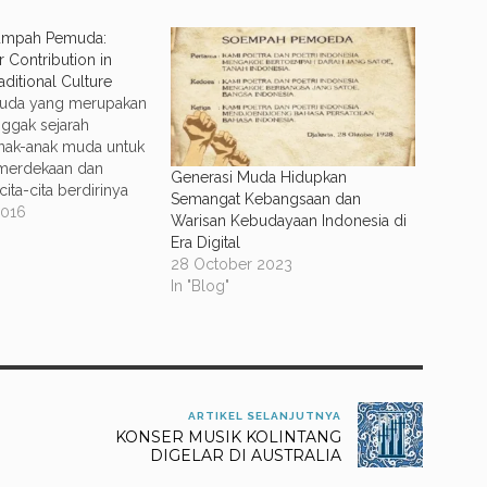
umpah Pemuda:
 Contribution in
aditional Culture
uda yang merupakan
nggak sejarah
nak-anak muda untuk
merdekaan dan
Generasi Muda Hidupkan
ta-cita berdirinya
Semangat Kebangsaan dan
esia. Keputusan
2016
Warisan Kebudayaan Indonesia di
da II yang
Era Digital
ta-cita “tanah air
28 October 2023
bangsa Indonesia,”
In "Blog"
ndonesia,” kita
iap tanggal 28
-cita ini menunjukan
n Indonesia yang
000…
ARTIKEL SELANJUTNYA
KONSER MUSIK KOLINTANG
DIGELAR DI AUSTRALIA