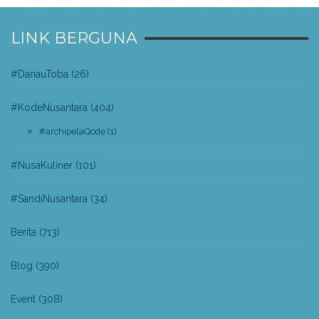
LINK BERGUNA
#DanauToba
(26)
#KodeNusantara
(404)
#archipelaQode
(1)
#NusaKuliner
(101)
#SandiNusantara
(34)
Berita
(713)
Blog
(390)
Event
(308)