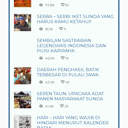
73.8K
81
SERBA – SERBI IKET SUNDA YANG
HARUS KAMU KETAHUI!
55.1K
11
SEMBILAN SASTRAWAN
LEGENDARIS INDONESIA DAN
PUISI KARYANYA
46.9K
16
DAERAH PENGHASIL BATIK
TERBESAR DI PULAU JAWA
43.9K
49
SEREN TAUN: UPACARA ADAT
PANEN MASYARAKAT SUNDA
41.6K
25
HARI – HARI YANG WAJIB DI
HINDARI MENURUT KALENDER
BATAK