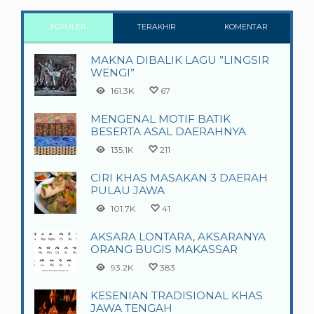
POPULER
TERAKHIR
KOMENTAR
MAKNA DIBALIK LAGU ”LINGSIR
WENGI”
161.3K
67
MENGENAL MOTIF BATIK
BESERTA ASAL DAERAHNYA
135.1K
211
CIRI KHAS MASAKAN 3 DAERAH
PULAU JAWA
101.7K
41
AKSARA LONTARA, AKSARANYA
ORANG BUGIS MAKASSAR
93.2K
383
KESENIAN TRADISIONAL KHAS
JAWA TENGAH