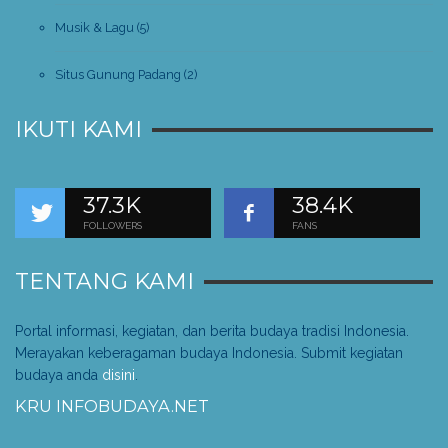
Musik & Lagu
(5)
Situs Gunung Padang
(2)
IKUTI KAMI
37.3K
38.4K
FOLLOWERS
FANS
TENTANG KAMI
Portal informasi, kegiatan, dan berita budaya tradisi Indonesia.
Merayakan keberagaman budaya Indonesia. Submit kegiatan
budaya anda
disini
.
KRU INFOBUDAYA.NET