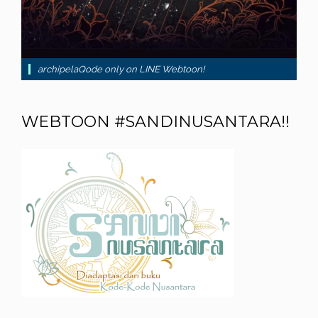
archipelaQode only on LINE Webtoon!
WEBTOON #SANDINUSANTARA!!