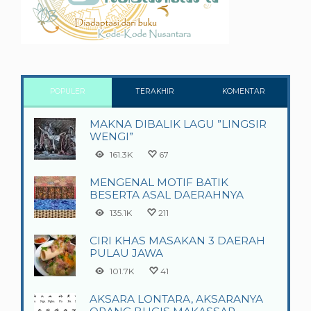
POPULER
TERAKHIR
KOMENTAR
MAKNA DIBALIK LAGU ”LINGSIR
WENGI”
161.3K
67
MENGENAL MOTIF BATIK
BESERTA ASAL DAERAHNYA
135.1K
211
CIRI KHAS MASAKAN 3 DAERAH
PULAU JAWA
101.7K
41
AKSARA LONTARA, AKSARANYA