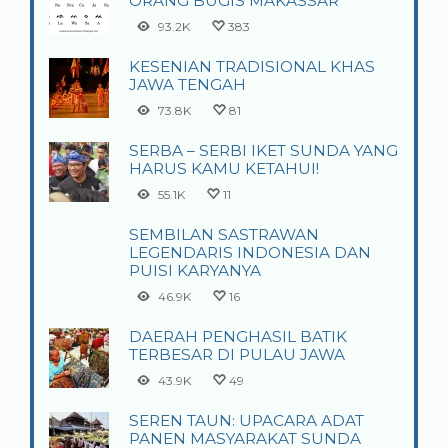
ORANG BUGIS MAKASSAR
93.2K
383
KESENIAN TRADISIONAL KHAS
JAWA TENGAH
73.8K
81
SERBA – SERBI IKET SUNDA YANG
HARUS KAMU KETAHUI!
55.1K
11
SEMBILAN SASTRAWAN
LEGENDARIS INDONESIA DAN
PUISI KARYANYA
46.9K
16
DAERAH PENGHASIL BATIK
TERBESAR DI PULAU JAWA
43.9K
49
SEREN TAUN: UPACARA ADAT
PANEN MASYARAKAT SUNDA