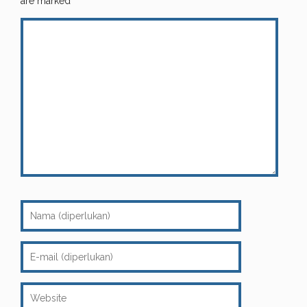
are marked
*