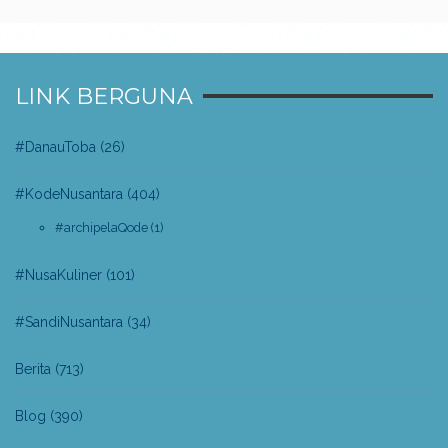
LINK BERGUNA
#DanauToba
(26)
#KodeNusantara
(404)
#archipelaQode
(1)
#NusaKuliner
(101)
#SandiNusantara
(34)
Berita
(713)
Blog
(390)