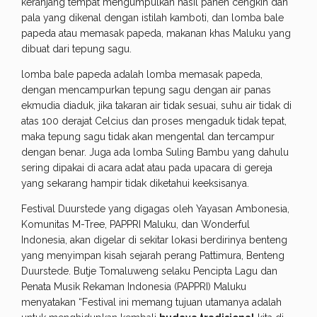
keranjang tempat mengumpulkan hasil panen cengkih dan
pala yang dikenal dengan istilah kamboti, dan lomba bale
papeda atau memasak papeda, makanan khas Maluku yang
dibuat dari tepung sagu.
lomba bale papeda adalah lomba memasak papeda,
dengan mencampurkan tepung sagu dengan air panas
ekmudia diaduk, jika takaran air tidak sesuai, suhu air tidak di
atas 100 derajat Celcius dan proses mengaduk tidak tepat,
maka tepung sagu tidak akan mengental dan tercampur
dengan benar. Juga ada lomba Suling Bambu yang dahulu
sering dipakai di acara adat atau pada upacara di gereja
yang sekarang hampir tidak diketahui keeksisanya.
Festival Duurstede yang digagas oleh Yayasan Ambonesia,
Komunitas M-Tree, PAPPRI Maluku, dan Wonderful
Indonesia, akan digelar di sekitar lokasi berdirinya benteng
yang menyimpan kisah sejarah perang Pattimura, Benteng
Duurstede. Butje Tomaluweng selaku Pencipta Lagu dan
Penata Musik Rekaman Indonesia (PAPPRI) Maluku
menyatakan “Festival ini memang tujuan utamanya adalah