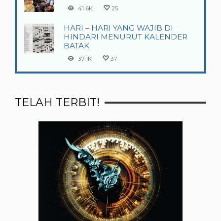
41.6K
25
HARI – HARI YANG WAJIB DI
HINDARI MENURUT KALENDER
BATAK
37.1K
37
TELAH TERBIT!