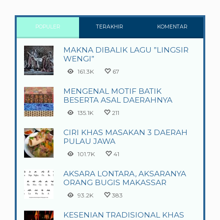
POPULER
TERAKHIR
KOMENTAR
MAKNA DIBALIK LAGU ”LINGSIR
WENGI”
161.3K
67
MENGENAL MOTIF BATIK
BESERTA ASAL DAERAHNYA
135.1K
211
CIRI KHAS MASAKAN 3 DAERAH
PULAU JAWA
101.7K
41
AKSARA LONTARA, AKSARANYA
ORANG BUGIS MAKASSAR
93.2K
383
KESENIAN TRADISIONAL KHAS