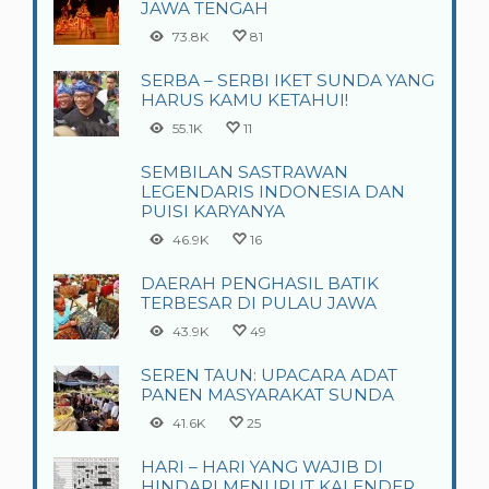
JAWA TENGAH
73.8K
81
SERBA – SERBI IKET SUNDA YANG
HARUS KAMU KETAHUI!
55.1K
11
SEMBILAN SASTRAWAN
LEGENDARIS INDONESIA DAN
PUISI KARYANYA
46.9K
16
DAERAH PENGHASIL BATIK
TERBESAR DI PULAU JAWA
43.9K
49
SEREN TAUN: UPACARA ADAT
PANEN MASYARAKAT SUNDA
41.6K
25
HARI – HARI YANG WAJIB DI
HINDARI MENURUT KALENDER