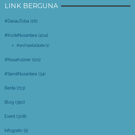
LINK BERGUNA
#DanauToba
(26)
#KodeNusantara
(404)
#archipelaQode
(1)
#NusaKuliner
(101)
#SandiNusantara
(34)
Berita
(713)
Blog
(390)
Event
(308)
Infografis
(5)