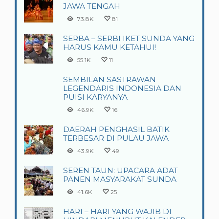
JAWA TENGAH
73.8K
81
SERBA – SERBI IKET SUNDA YANG
HARUS KAMU KETAHUI!
55.1K
11
SEMBILAN SASTRAWAN
LEGENDARIS INDONESIA DAN
PUISI KARYANYA
46.9K
16
DAERAH PENGHASIL BATIK
TERBESAR DI PULAU JAWA
43.9K
49
SEREN TAUN: UPACARA ADAT
PANEN MASYARAKAT SUNDA
41.6K
25
HARI – HARI YANG WAJIB DI