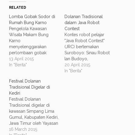
RELATED
Lomba Gobak Sodor di
Dolanan Tradisional
Rumah Bung Karno
dalam Java Robot
Pengelola Kawasan
Contest
Wisata Makam Bung
Kontes robot pelajar
Karno
"Java Robot Contest"
menyelenggarakan
(JRC) bertemakan
perlombaan gobak
Suroboyo: Sinau Robot
sodor. Gobak sodor
13 April 2015
lan Budoyo,
yang merupakan
In "Berita"
terselenggara Minggu, 19
20 April 2015
permainan tradisional kini
April kemarin.
In "Berita"
sudah banyak
Perlombaan ini
Festival Dolanan
ditinggalkan oleh anak-
terselenggara di
Tradisional Digelar di
anak, dan tergantikan
Politeknik Elektronika
Kediri
dengan games modern.
Negeri Surabaya. Sesuai
Festival Dolanan
Perlombaan ini digelar di
dengan tema JRC tahun
Tradisional digelar di
rumah masa kecil Bung
ini, Konsep
kawasan Simpang Lima
Karno di Jalan Sultang
perlombaannya adalah
Gumul, Kabupaten Kediri,
Agung, Kota Blitar, Jawa
dolanan atau permainan
Jawa Timur oleh Yayasan
Timur, yang biasa
tradisional. Sejumlah 127
Yatim Mandiri Kediri.
16 March 2015
disebut juga Istana
tim pelajar SD, SMP dan