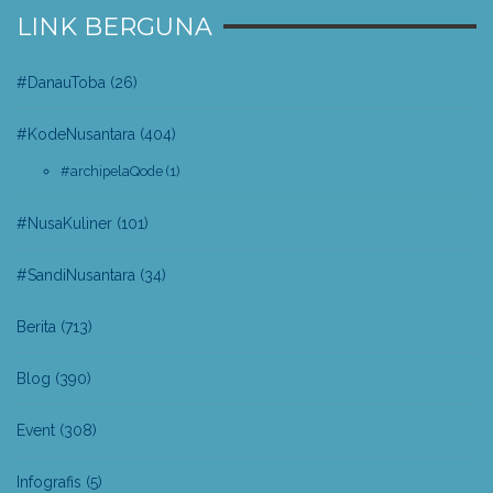
LINK BERGUNA
#DanauToba
(26)
#KodeNusantara
(404)
#archipelaQode
(1)
#NusaKuliner
(101)
#SandiNusantara
(34)
Berita
(713)
Blog
(390)
Event
(308)
Infografis
(5)