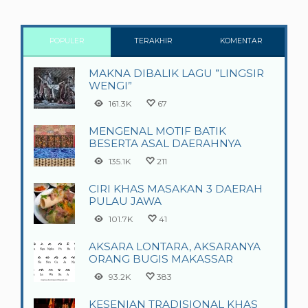
POPULER
TERAKHIR
KOMENTAR
MAKNA DIBALIK LAGU ”LINGSIR
WENGI”
161.3K
67
MENGENAL MOTIF BATIK
BESERTA ASAL DAERAHNYA
135.1K
211
CIRI KHAS MASAKAN 3 DAERAH
PULAU JAWA
101.7K
41
AKSARA LONTARA, AKSARANYA
ORANG BUGIS MAKASSAR
93.2K
383
KESENIAN TRADISIONAL KHAS