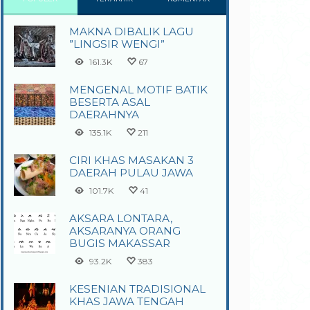
MAKNA DIBALIK LAGU
”LINGSIR WENGI”
161.3K
67
MENGENAL MOTIF BATIK
BESERTA ASAL
DAERAHNYA
135.1K
211
CIRI KHAS MASAKAN 3
DAERAH PULAU JAWA
101.7K
41
AKSARA LONTARA,
AKSARANYA ORANG
BUGIS MAKASSAR
93.2K
383
KESENIAN TRADISIONAL
KHAS JAWA TENGAH