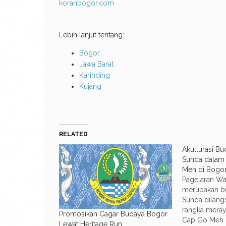
koranbogor.com
Lebih lanjut tentang:
Bogor
Jawa Barat
Karinding
Kujang
RELATED
Akulturasi B
Sunda dalam
Meh di Bogo
Pagelaran W
merupakan bu
Sunda dilan
rangka meray
Promosikan Cagar Budaya Bogor
Cap Go Meh 
Lewat Heritage Run