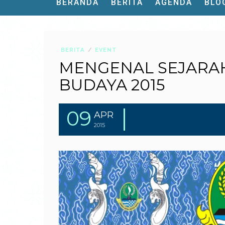
BERANDA
BERITA
AGENDA
BLO
BERITA
EVENT
MENGENAL SEJARAH
BUDAYA 2015
09
APR
2015