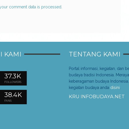
your comment data is processed.
I KAMI
TENTANG KAMI
Portal informasi, kegiatan, dan be
37.3K
budaya tradisi Indonesia. Meray
keberagaman budaya Indonesia.
FOLLOWERS
kegiatan budaya anda
disini
.
38.4K
KRU INFOBUDAYA.NET
FANS