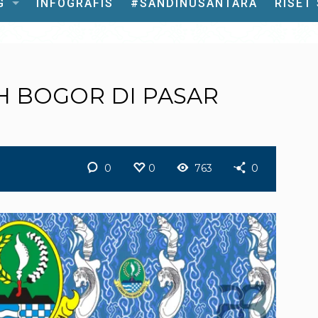
G
INFOGRAFIS
#SANDINUSANTARA
RISET
 BOGOR DI PASAR
0
0
763
0