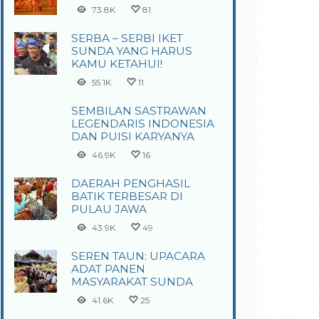
73.8K
81
SERBA – SERBI IKET
SUNDA YANG HARUS
KAMU KETAHUI!
55.1K
11
SEMBILAN SASTRAWAN
LEGENDARIS INDONESIA
DAN PUISI KARYANYA
46.9K
16
DAERAH PENGHASIL
BATIK TERBESAR DI
PULAU JAWA
43.9K
49
SEREN TAUN: UPACARA
ADAT PANEN
MASYARAKAT SUNDA
41.6K
25