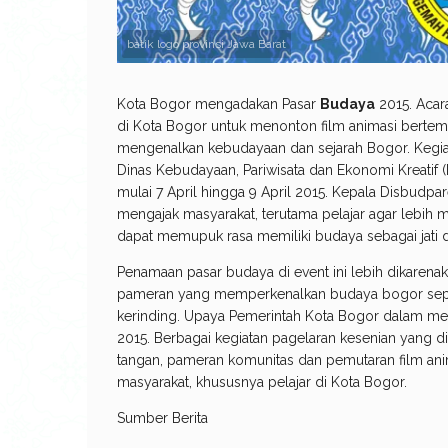
batik logo provinsi Jawa Barat
Kota Bogor mengadakan Pasar
Budaya
2015. Acar
di Kota Bogor untuk menonton film animasi bertema
mengenalkan kebudayaan dan sejarah Bogor. Kegiat
Dinas Kebudayaan, Pariwisata dan Ekonomi Kreatif (
mulai 7 April hingga 9 April 2015. Kepala Disbudpa
mengajak masyarakat, terutama pelajar agar lebih m
dapat memupuk rasa memiliki budaya sebagai jati dir
Penamaan pasar budaya di event ini lebih dikarenak
pameran yang memperkenalkan budaya bogor sepert
kerinding. Upaya Pemerintah Kota Bogor dalam m
2015. Berbagai kegiatan pagelaran kesenian yang d
tangan, pameran komunitas dan pemutaran film ani
masyarakat, khususnya pelajar di Kota Bogor.
Sumber Berita