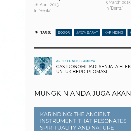
Bogor. Pagel
5 March 2015
16 April 2015
semalam sunt
In "Berita"
In "Berita"
hari Kamis, 5
Dinas Kebuda
Ekonomi Krea
Shahlan Rasyi
TAGS:
BOGOR
JAWA BARAT
KARINDING
mengapresiasi
Pagelaran…
ARTIKEL SEBELUMNYA
GASTRONOMI JADI SENJATA EFEK
UNTUK BERDIPLOMASI
MUNGKIN ANDA JUGA AKAN
KARINDING: THE ANCIENT
INSTRUMENT THAT RESONATES
SPIRITUALITY AND NATURE