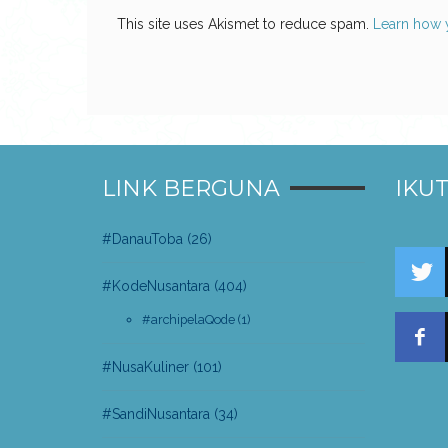
This site uses Akismet to reduce spam.
Learn how 
LINK BERGUNA
IKUT
#DanauToba
(26)
#KodeNusantara
(404)
#archipelaQode
(1)
#NusaKuliner
(101)
#SandiNusantara
(34)