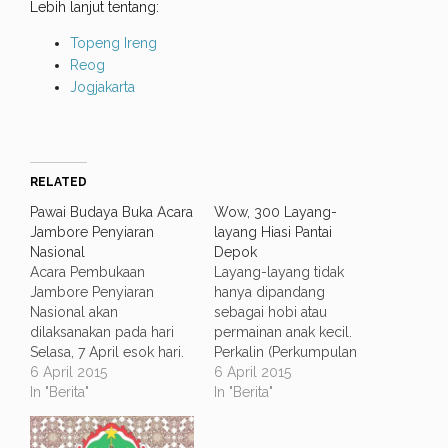
Lebih lanjut tentang:
Topeng Ireng
Reog
Jogjakarta
RELATED
Pawai Budaya Buka Acara
Wow, 300 Layang-
Jambore Penyiaran
layang Hiasi Pantai
Nasional
Depok
Acara Pembukaan
Layang-layang tidak
Jambore Penyiaran
hanya dipandang
Nasional akan
sebagai hobi atau
dilaksanakan pada hari
permainan anak kecil.
Selasa, 7 April esok hari.
Perkalin (Perkumpulan
Acara ini akan dibuka
6 April 2015
Pekarya Layang-layang
6 April 2015
dengan rangkaian pawai
In "Berita"
Indonesia) wilayah DIY
In "Berita"
budaya di Jalan
akan menggelar kegiatan
Malioboro menuju tugu
menerbangkan ratusan