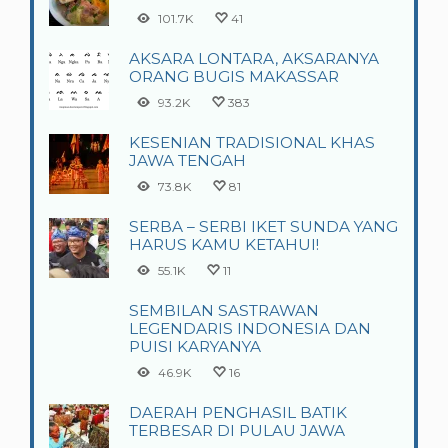
101.7K
41
AKSARA LONTARA, AKSARANYA
ORANG BUGIS MAKASSAR
93.2K
383
KESENIAN TRADISIONAL KHAS
JAWA TENGAH
73.8K
81
SERBA – SERBI IKET SUNDA YANG
HARUS KAMU KETAHUI!
55.1K
11
SEMBILAN SASTRAWAN
LEGENDARIS INDONESIA DAN
PUISI KARYANYA
46.9K
16
DAERAH PENGHASIL BATIK
TERBESAR DI PULAU JAWA