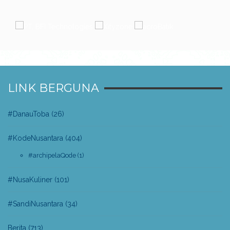
LINK BERGUNA
#DanauToba
(26)
#KodeNusantara
(404)
#archipelaQode
(1)
#NusaKuliner
(101)
#SandiNusantara
(34)
Berita
(713)