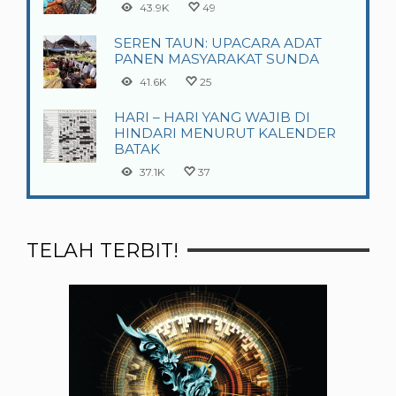
43.9K
49
SEREN TAUN: UPACARA ADAT
PANEN MASYARAKAT SUNDA
41.6K
25
HARI – HARI YANG WAJIB DI
HINDARI MENURUT KALENDER
BATAK
37.1K
37
TELAH TERBIT!