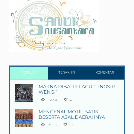
POPULER
TERAKHIR
KOMENTAR
MAKNA DIBALIK LAGU ”LINGSIR
WENGI”
161.3K
67
MENGENAL MOTIF BATIK
BESERTA ASAL DAERAHNYA
135.1K
211