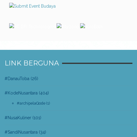
LINK BERGUNA
#DanauToba
(26)
#KodeNusantara
(404)
#archipelaQode
(1)
#NusaKuliner
(101)
#SandiNusantara
(34)