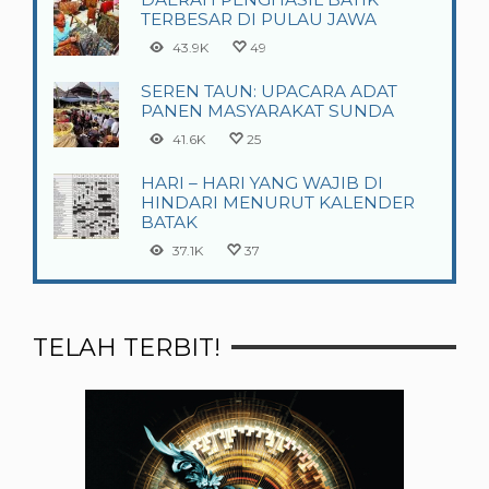
TERBESAR DI PULAU JAWA
43.9K
49
SEREN TAUN: UPACARA ADAT
PANEN MASYARAKAT SUNDA
41.6K
25
HARI – HARI YANG WAJIB DI
HINDARI MENURUT KALENDER
BATAK
37.1K
37
TELAH TERBIT!