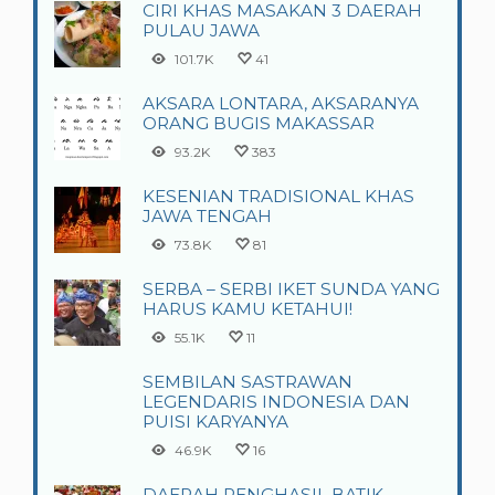
CIRI KHAS MASAKAN 3 DAERAH
PULAU JAWA
101.7K
41
AKSARA LONTARA, AKSARANYA
ORANG BUGIS MAKASSAR
93.2K
383
KESENIAN TRADISIONAL KHAS
JAWA TENGAH
73.8K
81
SERBA – SERBI IKET SUNDA YANG
HARUS KAMU KETAHUI!
55.1K
11
SEMBILAN SASTRAWAN
LEGENDARIS INDONESIA DAN
PUISI KARYANYA
46.9K
16
DAERAH PENGHASIL BATIK