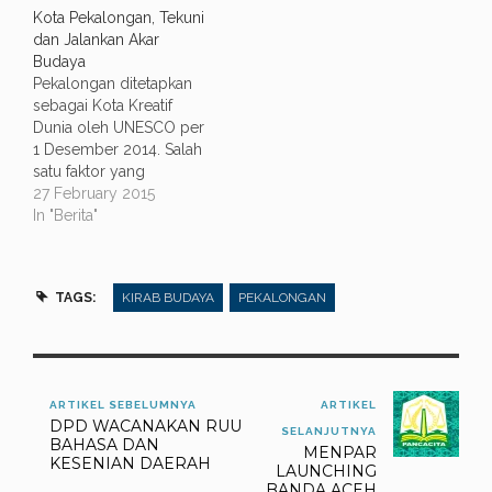
Kota Pekalongan, Tekuni
dan Jalankan Akar
Budaya
Pekalongan ditetapkan
sebagai Kota Kreatif
Dunia oleh UNESCO per
1 Desember 2014. Salah
satu faktor yang
menjadikan Pekolangan
27 February 2015
sebagai Kota Kreatif
In "Berita"
Dunia adalah, Pekalongan
berupaya mengilmiahkan
batik dan membuat
TAGS:
KIRAB BUDAYA
PEKALONGAN
ekosistem batik. Salah
satu badan yang
mengilmiahkan dan
membuat ekosistem
batik adalah Politeknik
ARTIKEL SEBELUMNYA
ARTIKEL
Batik Pusmanu. Politeknik
DPD WACANAKAN RUU
SELANJUTNYA
ini adalah pionir lembaga
BAHASA DAN
MENPAR
pendidikan…
KESENIAN DAERAH
LAUNCHING
BANDA ACEH