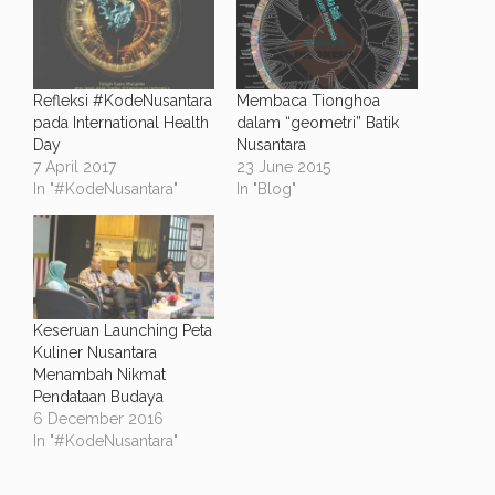
Refleksi #KodeNusantara
Membaca Tionghoa
pada International Health
dalam “geometri” Batik
Day
Nusantara
7 April 2017
23 June 2015
In "#KodeNusantara"
In "Blog"
Keseruan Launching Peta
Kuliner Nusantara
Menambah Nikmat
Pendataan Budaya
6 December 2016
In "#KodeNusantara"