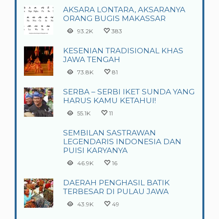
AKSARA LONTARA, AKSARANYA
ORANG BUGIS MAKASSAR
93.2K
383
KESENIAN TRADISIONAL KHAS
JAWA TENGAH
73.8K
81
SERBA – SERBI IKET SUNDA YANG
HARUS KAMU KETAHUI!
55.1K
11
SEMBILAN SASTRAWAN
LEGENDARIS INDONESIA DAN
PUISI KARYANYA
46.9K
16
DAERAH PENGHASIL BATIK
TERBESAR DI PULAU JAWA
43.9K
49