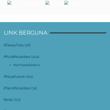
LINK BERGUNA
#DanauToba
(26)
#KodeNusantara
(404)
#archipelaQode
(1)
#NusaKuliner
(101)
#SandiNusantara
(34)
Berita
(713)