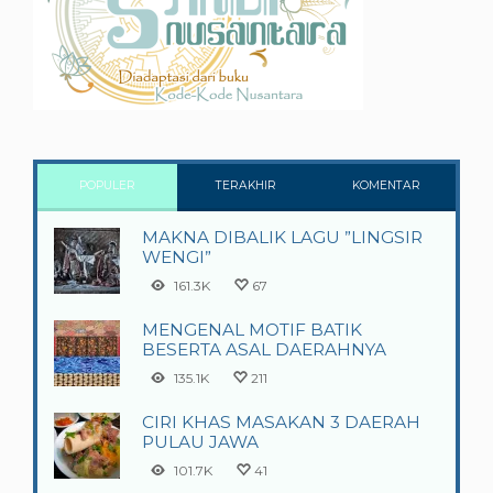
POPULER
TERAKHIR
KOMENTAR
MAKNA DIBALIK LAGU ”LINGSIR
WENGI”
161.3K
67
MENGENAL MOTIF BATIK
BESERTA ASAL DAERAHNYA
135.1K
211
CIRI KHAS MASAKAN 3 DAERAH
PULAU JAWA
101.7K
41