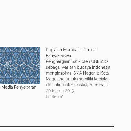
Kegiatan Membatik Diminati
Banyak Siswa
Penghargaan Batik oleh UNESCO
sebagai warisan budaya Indonesia
menginspirasi SMA Negeri 2 Kota
Magelang untuk memiliki kegiatan
ekstrakurikuler (ekskul) membatik.
e Media Penyebaran
Ekskul ini sebenarnya sudah lama
20 March 2015
ada di sekolah ini, namun mulai
In "Berita"
banyak peminatnya saat batik
corak khas Magelang mulai disukai
masyarakat. Saat ini, sudah ada 60
siswa yang mengikuti kegiatan…