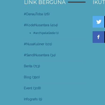
LINK BERGUNA
IKUT
#DanauToba
(26)
#KodeNusantara
(404)
#archipelaQode
(1)
#NusaKuliner
(101)
#SandiNusantara
(34)
Berita
(713)
Blog
(390)
Event
(308)
Infografis
(5)