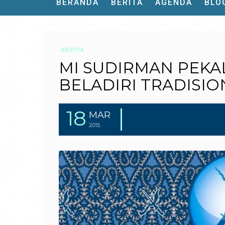
BERANDA
BERITA
AGENDA
BLO
BERITA
MI SUDIRMAN PEK
BELADIRI TRADISIO
18
MAR
2015