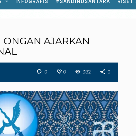
G
INFOGRAFIS
#SANDINUSANTARA
RISET
ALONGAN AJARKAN
NAL
0
0
382
0