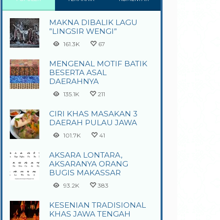
MAKNA DIBALIK LAGU
”LINGSIR WENGI”
161.3K
67
MENGENAL MOTIF BATIK
BESERTA ASAL
DAERAHNYA
135.1K
211
CIRI KHAS MASAKAN 3
DAERAH PULAU JAWA
101.7K
41
AKSARA LONTARA,
AKSARANYA ORANG
BUGIS MAKASSAR
93.2K
383
KESENIAN TRADISIONAL
KHAS JAWA TENGAH