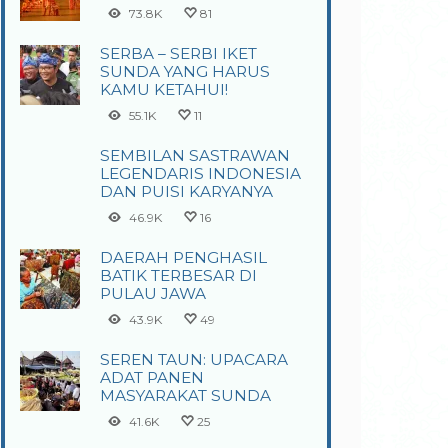
73.8K
81
SERBA – SERBI IKET
SUNDA YANG HARUS
KAMU KETAHUI!
55.1K
11
SEMBILAN SASTRAWAN
LEGENDARIS INDONESIA
DAN PUISI KARYANYA
46.9K
16
DAERAH PENGHASIL
BATIK TERBESAR DI
PULAU JAWA
43.9K
49
SEREN TAUN: UPACARA
ADAT PANEN
MASYARAKAT SUNDA
41.6K
25