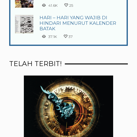
41.6K
25
HARI – HARI YANG WAJIB DI
HINDARI MENURUT KALENDER
BATAK
37.1K
37
TELAH TERBIT!