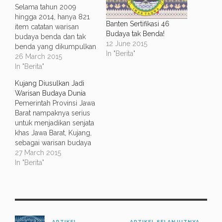
Selama tahun 2009
hingga 2014, hanya 821
Banten Sertifikasi 46
item catatan warisan
Budaya tak Benda!
budaya benda dan tak
12 June 2015
benda yang dikumpulkan
In "Berita"
oleh Balai Pelestarian
26 March 2015
Nilai Budaya Bandung.
In "Berita"
Dari 821 item tersebut,
Kujang Diusulkan Jadi
hanya 236 yang akan
Warisan Budaya Dunia
mendapatkan sertifikasi
Pemerintah Provinsi Jawa
warisan budaya dari
Barat nampaknya serius
Kementrian Pendidikan
untuk menjadikan senjata
dan Kebudayaan.
khas Jawa Barat, Kujang,
Pencatatan warisan
sebagai warisan budaya
budaya di Jawa Barat ini
dunia tak benda
27 March 2015
dinilai sangat lambat.…
UNESCO. Usulan itu kini
In "Berita"
dalam pembahasan
Kementerian Pendidikan
dan Kebudayaan
(Kemendikbud). Selain
Kujang, Kemendikbud
ARTIKEL
ARTIKEL SELANJUTNYA