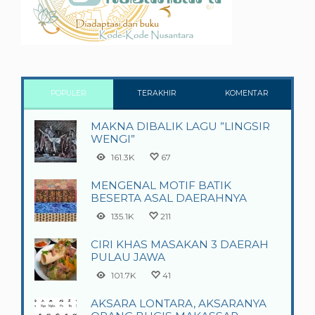
POPULER
TERAKHIR
KOMENTAR
MAKNA DIBALIK LAGU ”LINGSIR
WENGI”
161.3K
67
MENGENAL MOTIF BATIK
BESERTA ASAL DAERAHNYA
135.1K
211
CIRI KHAS MASAKAN 3 DAERAH
PULAU JAWA
101.7K
41
AKSARA LONTARA, AKSARANYA