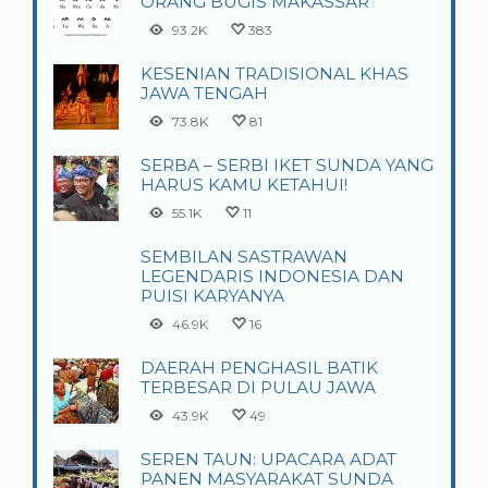
ORANG BUGIS MAKASSAR
93.2K
383
KESENIAN TRADISIONAL KHAS
JAWA TENGAH
73.8K
81
SERBA – SERBI IKET SUNDA YANG
HARUS KAMU KETAHUI!
55.1K
11
SEMBILAN SASTRAWAN
LEGENDARIS INDONESIA DAN
PUISI KARYANYA
46.9K
16
DAERAH PENGHASIL BATIK
TERBESAR DI PULAU JAWA
43.9K
49
SEREN TAUN: UPACARA ADAT
PANEN MASYARAKAT SUNDA