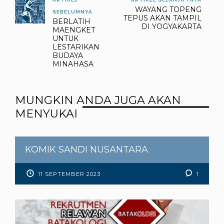
juga mengusulkan Seni
WAYANG TOPENG
Topeng, Pencak Silat,
SEBELUMNYA
TEPUS AKAN TAMPIL
Angklung dan Sisingaan
BERLATIH
DI YOGYAKARTA
MAENGKET
kepada UNESCO untuk
UNTUK
ditetapkan sebagai
LESTARIKAN
warisan budaya dunia.…
BUDAYA
MINAHASA
MUNGKIN ANDA JUGA AKAN
MENYUKAI
KOMIK SANDI NUSANTARA
11 SEPTEMBER 2023
1