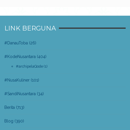
LINK BERGUNA
#DanauToba
(26)
#KodeNusantara
(404)
#archipelaQode
(1)
#NusaKuliner
(101)
#SandiNusantara
(34)
Berita
(713)
Blog
(390)