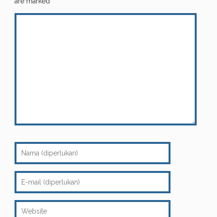
are marked
*