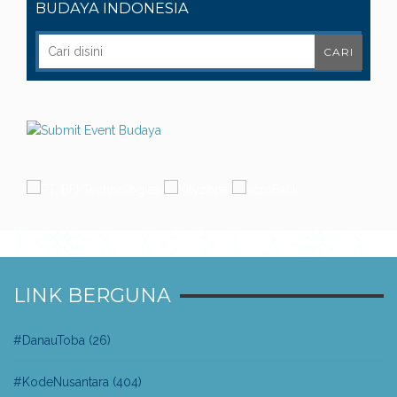
BUDAYA INDONESIA
LINK BERGUNA
#DanauToba
(26)
#KodeNusantara
(404)