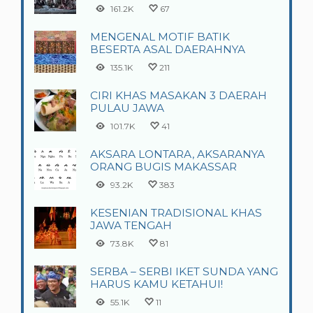
161.2K
67
MENGENAL MOTIF BATIK
BESERTA ASAL DAERAHNYA
135.1K
211
CIRI KHAS MASAKAN 3 DAERAH
PULAU JAWA
101.7K
41
AKSARA LONTARA, AKSARANYA
ORANG BUGIS MAKASSAR
93.2K
383
KESENIAN TRADISIONAL KHAS
JAWA TENGAH
73.8K
81
SERBA – SERBI IKET SUNDA YANG
HARUS KAMU KETAHUI!
55.1K
11