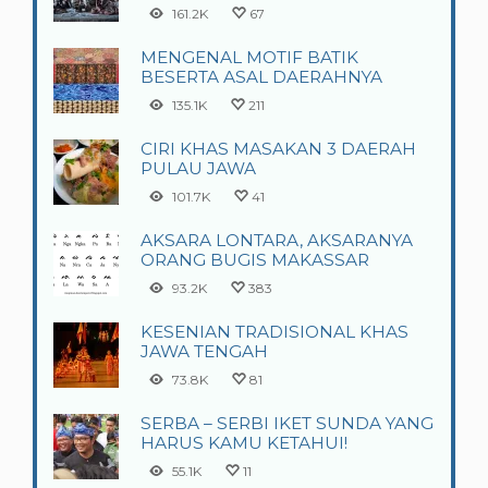
161.2K
67
MENGENAL MOTIF BATIK
BESERTA ASAL DAERAHNYA
135.1K
211
CIRI KHAS MASAKAN 3 DAERAH
PULAU JAWA
101.7K
41
AKSARA LONTARA, AKSARANYA
ORANG BUGIS MAKASSAR
93.2K
383
KESENIAN TRADISIONAL KHAS
JAWA TENGAH
73.8K
81
SERBA – SERBI IKET SUNDA YANG
HARUS KAMU KETAHUI!
55.1K
11