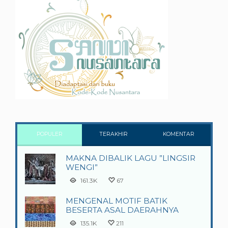
POPULER
TERAKHIR
KOMENTAR
MAKNA DIBALIK LAGU ”LINGSIR
WENGI”
161.3K
67
MENGENAL MOTIF BATIK
BESERTA ASAL DAERAHNYA
135.1K
211