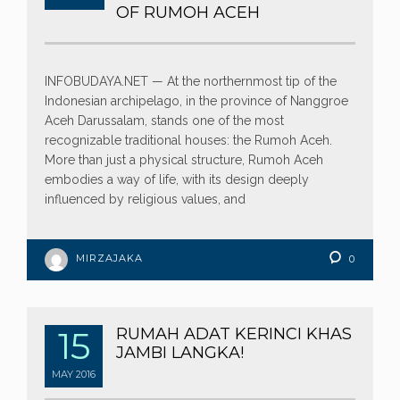
OF RUMOH ACEH
INFOBUDAYA.NET — At the northernmost tip of the
Indonesian archipelago, in the province of Nanggroe
Aceh Darussalam, stands one of the most
recognizable traditional houses: the Rumoh Aceh.
More than just a physical structure, Rumoh Aceh
embodies a way of life, with its design deeply
influenced by religious values, and
MIRZAJAKA
0
15
RUMAH ADAT KERINCI KHAS
JAMBI LANGKA!
MAY
2016