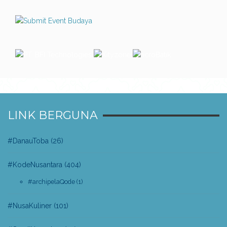
LINK BERGUNA
#DanauToba
(26)
#KodeNusantara
(404)
#archipelaQode
(1)
#NusaKuliner
(101)