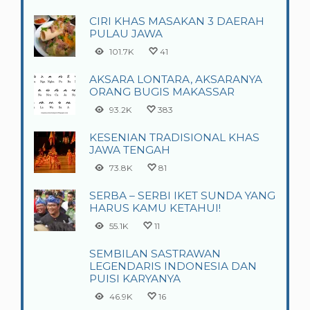
CIRI KHAS MASAKAN 3 DAERAH
PULAU JAWA
101.7K
41
AKSARA LONTARA, AKSARANYA
ORANG BUGIS MAKASSAR
93.2K
383
KESENIAN TRADISIONAL KHAS
JAWA TENGAH
73.8K
81
SERBA – SERBI IKET SUNDA YANG
HARUS KAMU KETAHUI!
55.1K
11
SEMBILAN SASTRAWAN
LEGENDARIS INDONESIA DAN
PUISI KARYANYA
46.9K
16