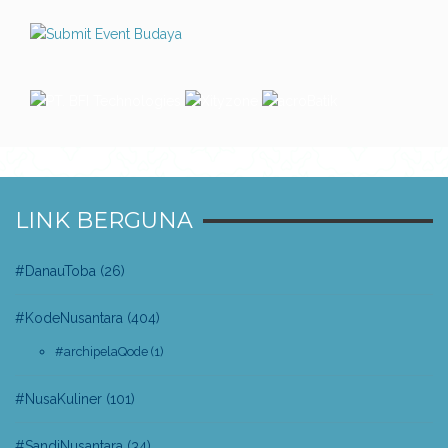
LINK BERGUNA
#DanauToba
(26)
#KodeNusantara
(404)
#archipelaQode
(1)
#NusaKuliner
(101)
#SandiNusantara
(34)