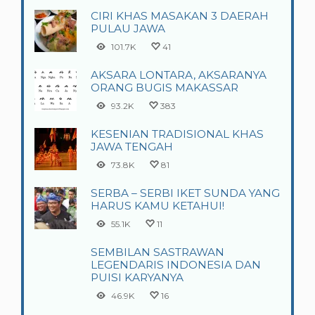
CIRI KHAS MASAKAN 3 DAERAH
PULAU JAWA
101.7K
41
AKSARA LONTARA, AKSARANYA
ORANG BUGIS MAKASSAR
93.2K
383
KESENIAN TRADISIONAL KHAS
JAWA TENGAH
73.8K
81
SERBA – SERBI IKET SUNDA YANG
HARUS KAMU KETAHUI!
55.1K
11
SEMBILAN SASTRAWAN
LEGENDARIS INDONESIA DAN
PUISI KARYANYA
46.9K
16