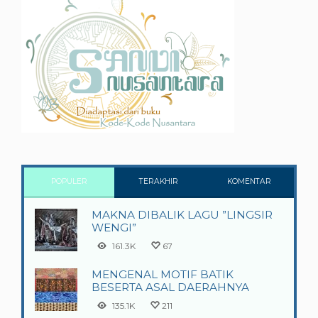
POPULER
TERAKHIR
KOMENTAR
MAKNA DIBALIK LAGU ”LINGSIR
WENGI”
161.3K
67
MENGENAL MOTIF BATIK
BESERTA ASAL DAERAHNYA
135.1K
211