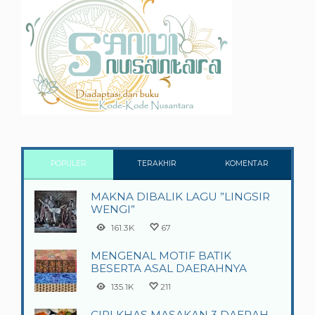
POPULER
TERAKHIR
KOMENTAR
MAKNA DIBALIK LAGU ”LINGSIR
WENGI”
161.3K
67
MENGENAL MOTIF BATIK
BESERTA ASAL DAERAHNYA
135.1K
211
CIRI KHAS MASAKAN 3 DAERAH