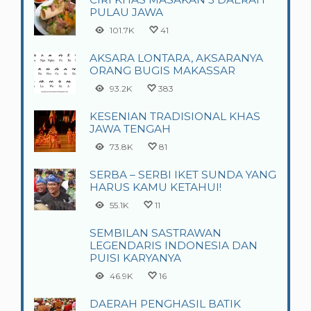
PULAU JAWA
101.7K
41
AKSARA LONTARA, AKSARANYA
ORANG BUGIS MAKASSAR
93.2K
383
KESENIAN TRADISIONAL KHAS
JAWA TENGAH
73.8K
81
SERBA – SERBI IKET SUNDA YANG
HARUS KAMU KETAHUI!
55.1K
11
SEMBILAN SASTRAWAN
LEGENDARIS INDONESIA DAN
PUISI KARYANYA
46.9K
16
DAERAH PENGHASIL BATIK