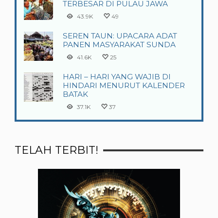
TERBESAR DI PULAU JAWA
43.9K
49
SEREN TAUN: UPACARA ADAT
PANEN MASYARAKAT SUNDA
41.6K
25
HARI – HARI YANG WAJIB DI
HINDARI MENURUT KALENDER
BATAK
37.1K
37
TELAH TERBIT!