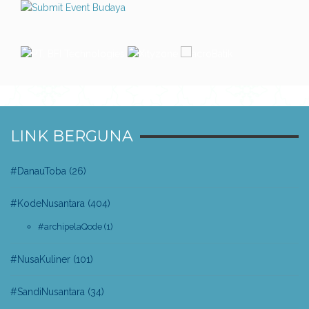
LINK BERGUNA
#DanauToba
(26)
#KodeNusantara
(404)
#archipelaQode
(1)
#NusaKuliner
(101)
#SandiNusantara
(34)