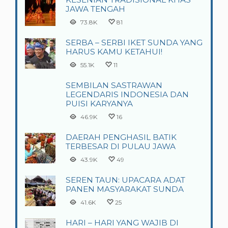
JAWA TENGAH
73.8K
81
SERBA – SERBI IKET SUNDA YANG
HARUS KAMU KETAHUI!
55.1K
11
SEMBILAN SASTRAWAN
LEGENDARIS INDONESIA DAN
PUISI KARYANYA
46.9K
16
DAERAH PENGHASIL BATIK
TERBESAR DI PULAU JAWA
43.9K
49
SEREN TAUN: UPACARA ADAT
PANEN MASYARAKAT SUNDA
41.6K
25
HARI – HARI YANG WAJIB DI