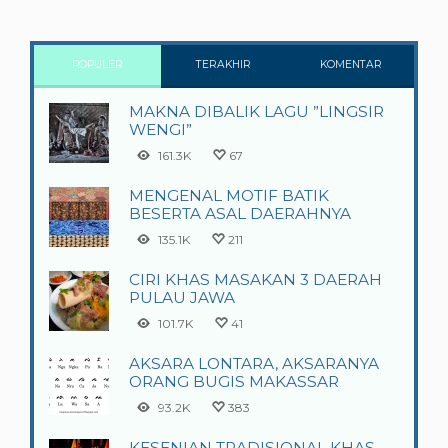
POPULER
TERAKHIR
KOMENTAR
MAKNA DIBALIK LAGU ”LINGSIR
WENGI”
161.3K
67
MENGENAL MOTIF BATIK
BESERTA ASAL DAERAHNYA
135.1K
211
CIRI KHAS MASAKAN 3 DAERAH
PULAU JAWA
101.7K
41
AKSARA LONTARA, AKSARANYA
ORANG BUGIS MAKASSAR
93.2K
383
KESENIAN TRADISIONAL KHAS