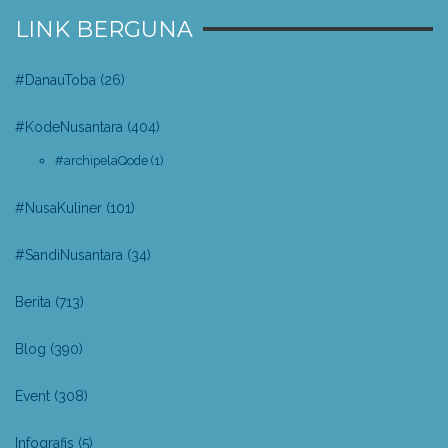
LINK BERGUNA
#DanauToba
(26)
#KodeNusantara
(404)
#archipelaQode
(1)
#NusaKuliner
(101)
#SandiNusantara
(34)
Berita
(713)
Blog
(390)
Event
(308)
Infografis
(5)