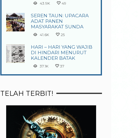
43.9K
49
SEREN TAUN: UPACARA
ADAT PANEN
MASYARAKAT SUNDA
41.6K
25
HARI – HARI YANG WAJIB
DI HINDARI MENURUT
KALENDER BATAK
37.1K
37
TELAH TERBIT!