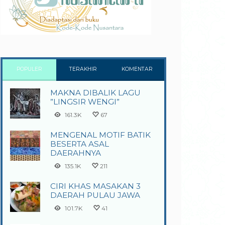
POPULER
TERAKHIR
KOMENTAR
MAKNA DIBALIK LAGU
”LINGSIR WENGI”
161.3K
67
MENGENAL MOTIF BATIK
BESERTA ASAL
DAERAHNYA
135.1K
211
CIRI KHAS MASAKAN 3
DAERAH PULAU JAWA
101.7K
41