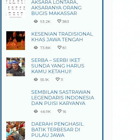
AKSARA LONTARA,
AKSARANYA ORANG
BUGIS MAKASSAR
93.2K
383
KESENIAN TRADISIONAL
KHAS JAWA TENGAH
73.8K
81
SERBA – SERBI IKET
SUNDA YANG HARUS
KAMU KETAHUI!
55.1K
11
SEMBILAN SASTRAWAN
LEGENDARIS INDONESIA
DAN PUISI KARYANYA
46.9K
16
DAERAH PENGHASIL
BATIK TERBESAR DI
PULAU JAWA