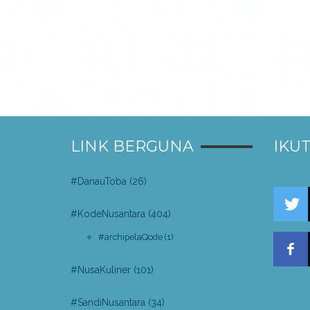
LINK BERGUNA
IKUT
#DanauToba
(26)
#KodeNusantara
(404)
#archipelaQode
(1)
#NusaKuliner
(101)
#SandiNusantara
(34)