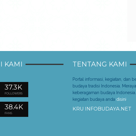
I KAMI
TENTANG KAMI
Portal informasi, kegiatan, dan be
37.3K
budaya tradisi Indonesia. Meray
keberagaman budaya Indonesia.
FOLLOWERS
kegiatan budaya anda
disini
.
38.4K
KRU INFOBUDAYA.NET
FANS