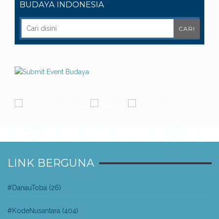
BUDAYA INDONESIA
LINK BERGUNA
#DanauToba
(26)
#KodeNusantara
(404)