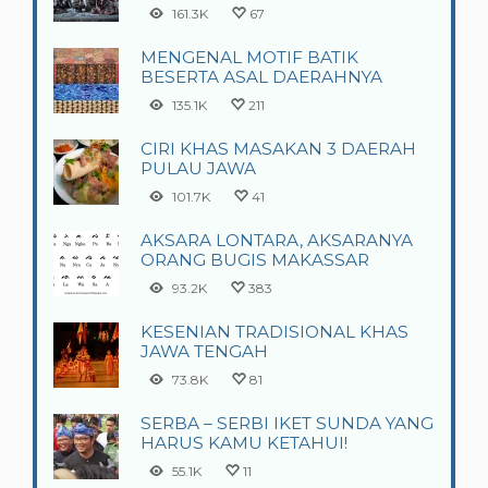
161.3K
67
MENGENAL MOTIF BATIK
BESERTA ASAL DAERAHNYA
135.1K
211
CIRI KHAS MASAKAN 3 DAERAH
PULAU JAWA
101.7K
41
AKSARA LONTARA, AKSARANYA
ORANG BUGIS MAKASSAR
93.2K
383
KESENIAN TRADISIONAL KHAS
JAWA TENGAH
73.8K
81
SERBA – SERBI IKET SUNDA YANG
HARUS KAMU KETAHUI!
55.1K
11