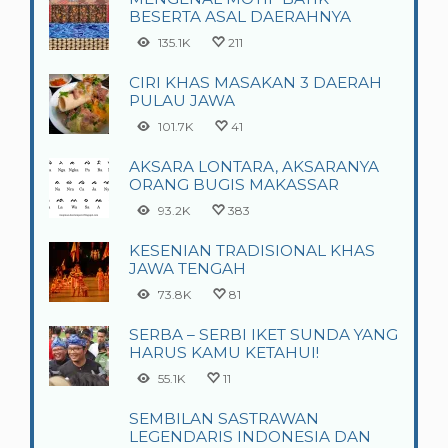
BESERTA ASAL DAERAHNYA
135.1K
211
CIRI KHAS MASAKAN 3 DAERAH
PULAU JAWA
101.7K
41
AKSARA LONTARA, AKSARANYA
ORANG BUGIS MAKASSAR
93.2K
383
KESENIAN TRADISIONAL KHAS
JAWA TENGAH
73.8K
81
SERBA – SERBI IKET SUNDA YANG
HARUS KAMU KETAHUI!
55.1K
11
SEMBILAN SASTRAWAN
LEGENDARIS INDONESIA DAN