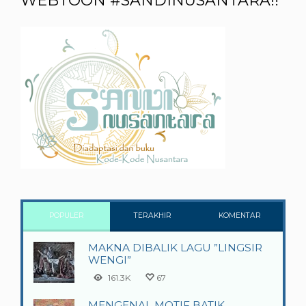
WEBTOON #SANDINUSANTARA!!
POPULER
TERAKHIR
KOMENTAR
MAKNA DIBALIK LAGU ”LINGSIR
WENGI”
161.3K
67
MENGENAL MOTIF BATIK