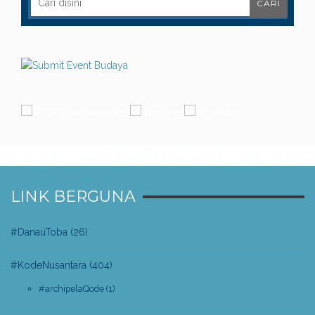
LINK BERGUNA
#DanauToba
(26)
#KodeNusantara
(404)
#archipelaQode
(1)