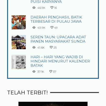
PUISI KARYANYA
46.9K
16
DAERAH PENGHASIL BATIK
TERBESAR DI PULAU JAWA
43.9K
49
SEREN TAUN: UPACARA ADAT
PANEN MASYARAKAT SUNDA
41.6K
25
HARI – HARI YANG WAJIB DI
HINDARI MENURUT KALENDER
BATAK
37.1K
37
TELAH TERBIT!