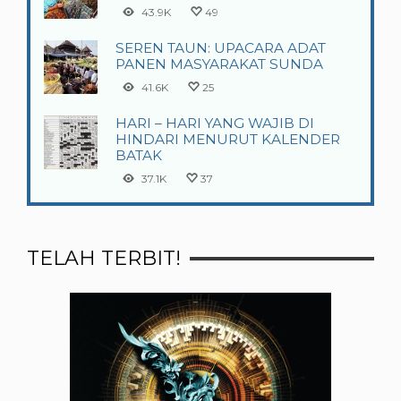
43.9K
49
SEREN TAUN: UPACARA ADAT
PANEN MASYARAKAT SUNDA
41.6K
25
HARI – HARI YANG WAJIB DI
HINDARI MENURUT KALENDER
BATAK
37.1K
37
TELAH TERBIT!