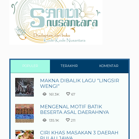
POPULER
TERAKHIR
KOMENTAR
MAKNA DIBALIK LAGU ”LINGSIR
WENGI”
161.3K
67
MENGENAL MOTIF BATIK
BESERTA ASAL DAERAHNYA
135.1K
211
CIRI KHAS MASAKAN 3 DAERAH
PULAU JAWA