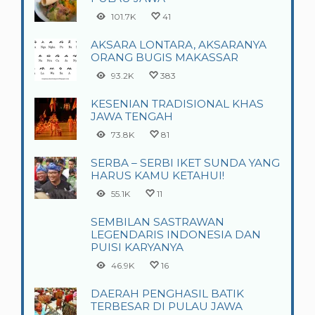
101.7K
41
AKSARA LONTARA, AKSARANYA
ORANG BUGIS MAKASSAR
93.2K
383
KESENIAN TRADISIONAL KHAS
JAWA TENGAH
73.8K
81
SERBA – SERBI IKET SUNDA YANG
HARUS KAMU KETAHUI!
55.1K
11
SEMBILAN SASTRAWAN
LEGENDARIS INDONESIA DAN
PUISI KARYANYA
46.9K
16
DAERAH PENGHASIL BATIK
TERBESAR DI PULAU JAWA