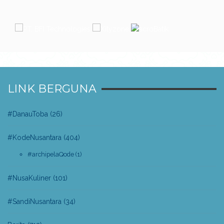
LINK BERGUNA
#DanauToba
(26)
#KodeNusantara
(404)
#archipelaQode
(1)
#NusaKuliner
(101)
#SandiNusantara
(34)