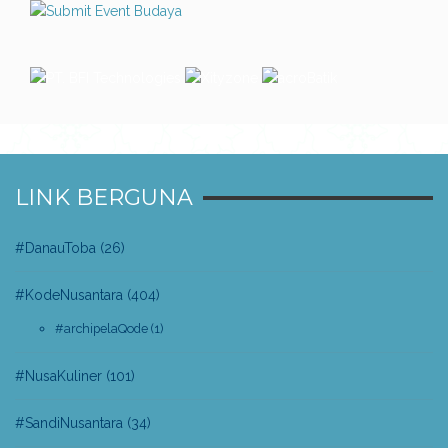
LINK BERGUNA
#DanauToba
(26)
#KodeNusantara
(404)
#archipelaQode
(1)
#NusaKuliner
(101)
#SandiNusantara
(34)