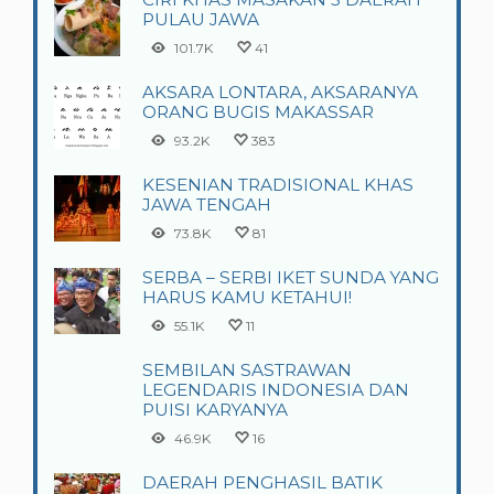
PULAU JAWA
101.7K
41
AKSARA LONTARA, AKSARANYA
ORANG BUGIS MAKASSAR
93.2K
383
KESENIAN TRADISIONAL KHAS
JAWA TENGAH
73.8K
81
SERBA – SERBI IKET SUNDA YANG
HARUS KAMU KETAHUI!
55.1K
11
SEMBILAN SASTRAWAN
LEGENDARIS INDONESIA DAN
PUISI KARYANYA
46.9K
16
DAERAH PENGHASIL BATIK