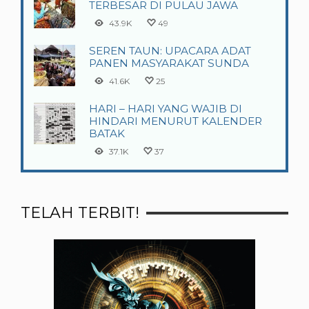
TERBESAR DI PULAU JAWA
43.9K
49
SEREN TAUN: UPACARA ADAT
PANEN MASYARAKAT SUNDA
41.6K
25
HARI – HARI YANG WAJIB DI
HINDARI MENURUT KALENDER
BATAK
37.1K
37
TELAH TERBIT!