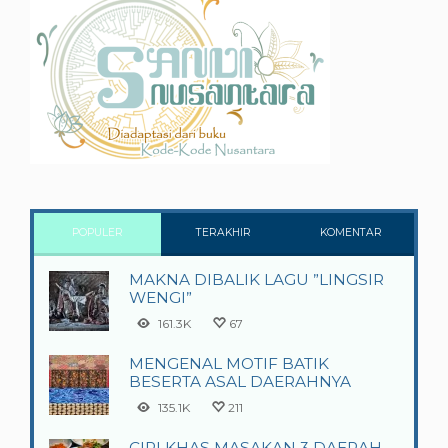
POPULER
TERAKHIR
KOMENTAR
MAKNA DIBALIK LAGU ”LINGSIR
WENGI”
161.3K
67
MENGENAL MOTIF BATIK
BESERTA ASAL DAERAHNYA
135.1K
211
CIRI KHAS MASAKAN 3 DAERAH