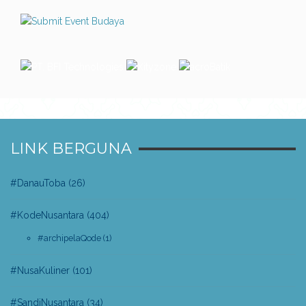
LINK BERGUNA
#DanauToba
(26)
#KodeNusantara
(404)
#archipelaQode
(1)
#NusaKuliner
(101)
#SandiNusantara
(34)