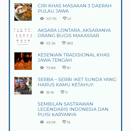
CIRI KHAS MASAKAN 3 DAERAH
PULAU JAWA
101.7K
41
AKSARA LONTARA, AKSARANYA
ORANG BUGIS MAKASSAR
93.2K
383
KESENIAN TRADISIONAL KHAS
JAWA TENGAH
73.8K
81
SERBA – SERBI IKET SUNDA YANG
HARUS KAMU KETAHUI!
55.1K
11
SEMBILAN SASTRAWAN
LEGENDARIS INDONESIA DAN
PUISI KARYANYA
46.9K
16