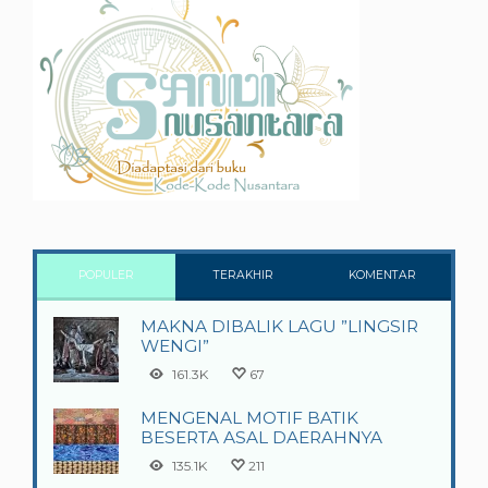
POPULER
TERAKHIR
KOMENTAR
MAKNA DIBALIK LAGU ”LINGSIR
WENGI”
161.3K
67
MENGENAL MOTIF BATIK
BESERTA ASAL DAERAHNYA
135.1K
211