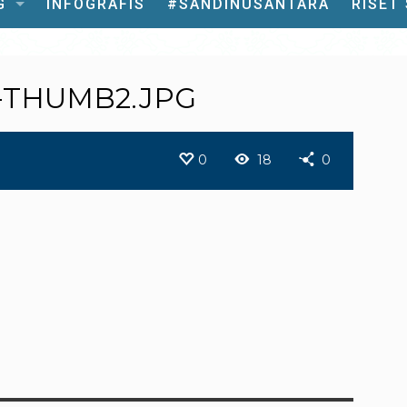
G
INFOGRAFIS
#SANDINUSANTARA
RISET
-THUMB2.JPG
0
18
0