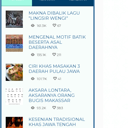
MAKNA DIBALIK LAGU
”LINGSIR WENGI”
161.3K
67
MENGENAL MOTIF BATIK
BESERTA ASAL
DAERAHNYA
135.1K
211
CIRI KHAS MASAKAN 3
DAERAH PULAU JAWA
101.7K
41
AKSARA LONTARA,
AKSARANYA ORANG
BUGIS MAKASSAR
93.2K
383
KESENIAN TRADISIONAL
KHAS JAWA TENGAH