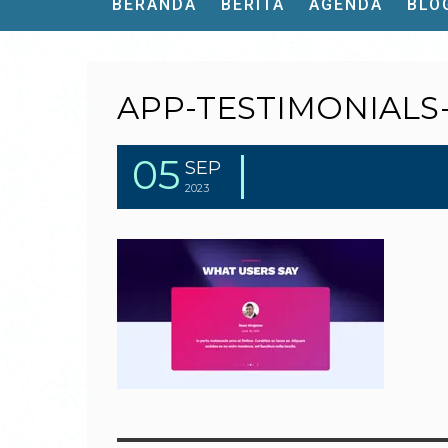
BERANDA
BERITA
AGENDA
BLO
APP-TESTIMONIALS
05
SEP
2023