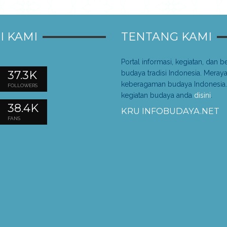
I KAMI
TENTANG KAMI
Portal informasi, kegiatan, dan be
37.3K
budaya tradisi Indonesia. Meray
keberagaman budaya Indonesia.
FOLLOWERS
kegiatan budaya anda
disini
.
38.4K
KRU INFOBUDAYA.NET
FANS