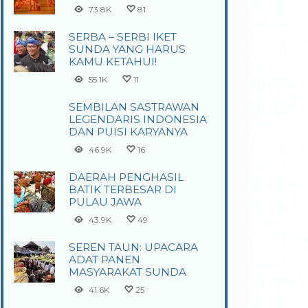
73.8K
81
SERBA – SERBI IKET
SUNDA YANG HARUS
KAMU KETAHUI!
55.1K
11
SEMBILAN SASTRAWAN
LEGENDARIS INDONESIA
DAN PUISI KARYANYA
46.9K
16
DAERAH PENGHASIL
BATIK TERBESAR DI
PULAU JAWA
43.9K
49
SEREN TAUN: UPACARA
ADAT PANEN
MASYARAKAT SUNDA
41.6K
25